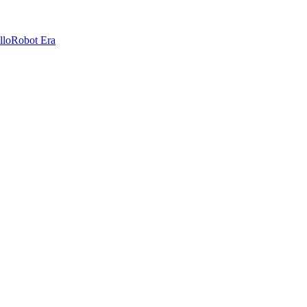
llo
Robot Era