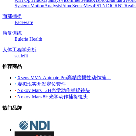
ART
OptiTrack
Qualisys
Vicon
InterSense
XDprod
Standard
Worl
Systems
MotionAnalysis
PrimeSense
Mesa
PST
NDI
CRNT
Reali
面部捕捉
Faceware
康复训练
Euleria Health
人体工程学分析
scalefit
推荐商品
Xsens MVN Animate Pro高精度惯性动作捕…
虚拟现实开发定位套件
Nokov Mars 12H光学动作捕捉镜头
Nokov Mars 8H光学动作捕捉镜头
热门品牌