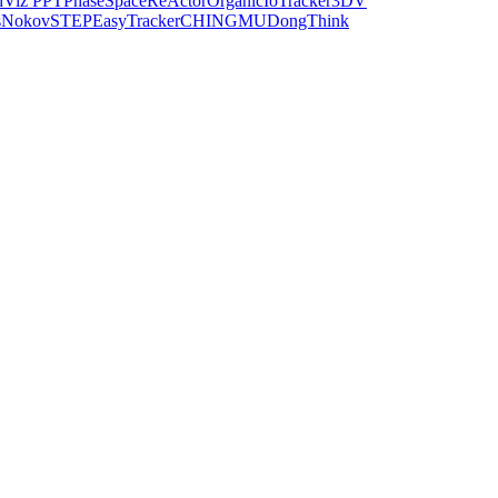
dViz PPT
PhaseSpace
ReActor
Organic
IoTracker
3DV
s
Nokov
STEP
EasyTracker
CHINGMU
DongThink