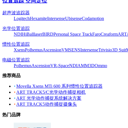
位置追踪 空间定位
超声波追踪器
Logitech
Hexamite
Intersense
Ubisense
Codamotion
光学位置追踪
NDI
HiBall
laserBIRD
Personal Space Track
Faro
Creaform
ART
惯性位置追踪
Xsens
Polhemus
Ascension
VMSENS
Intersense
Trivisio
3D Suit
电磁位置追踪
Polhemus
Ascension
VR-Space
NDI
AMM3D
Ommo
推荐商品
Movella Xsens MTi 600 系列惯性位置追踪器
ART TRACK5/C光学动作捕捉相机
ART 光学动作捕捉系统解决方案
ART TRACK5动作捕捉摄像头
热门品牌