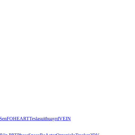
iSen
FOHEART
Teslasuit
huayrd
VEIN