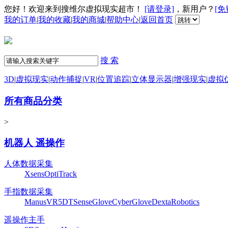
您好！欢迎来到搜维尔虚拟现实超市！
[请登录]
，新用户？
[免
我的订单
|
我的收藏
|
我的商城
|
帮助中心
|
返回首页
搜 索
3D
|
虚拟现实
|
动作捕捉
|
VR
|
位置追踪
|
立体显示器
|
增强现实
|
虚拟
所有商品分类
>
机器人 遥操作
人体数据采集
Xsens
OptiTrack
手指数据采集
ManusVR
5DT
SenseGlove
CyberGlove
DextaRobotics
遥操作主手