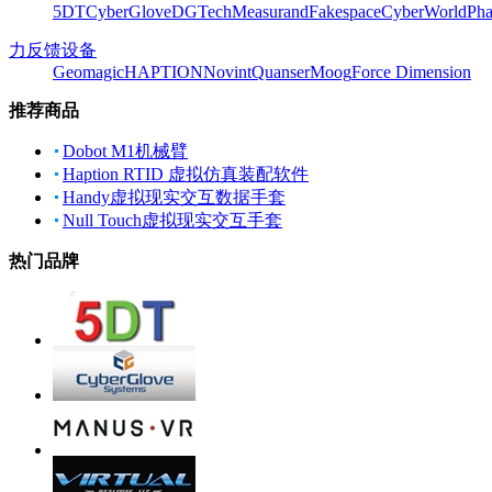
5DT
CyberGlove
DGTech
Measurand
Fakespace
CyberWorld
Pha
力反馈设备
Geomagic
HAPTION
Novint
Quanser
Moog
Force Dimension
推荐商品
Dobot M1机械臂
Haption RTID 虚拟仿真装配软件
Handy虚拟现实交互数据手套
Null Touch虚拟现实交互手套
热门品牌