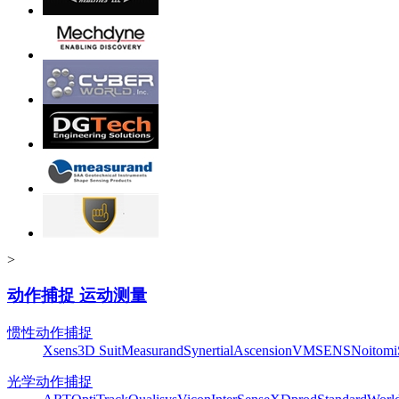
>
动作捕捉 运动测量
惯性动作捕捉
Xsens
3D Suit
Measurand
Synertial
Ascension
VMSENS
Noitom
光学动作捕捉