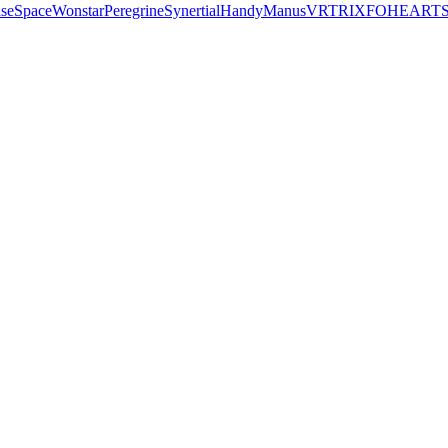
seSpace
Wonstar
Peregrine
Synertial
Handy
Manus
VRTRIX
FOHEART
S