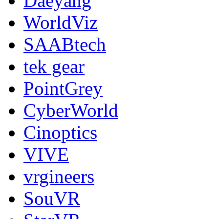
Daeyang
WorldViz
SAABtech
tek gear
PointGrey
CyberWorld
Cinoptics
VIVE
vrgineers
SouVR