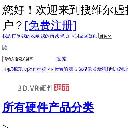
您好！欢迎来到搜维尔虚
户？
[免费注册]
我的订单
|
我的收藏
|
我的商城
|
帮助中心
|
返回首页
搜 索
3D
|
虚拟现实
|
动作捕捉
|
VR
|
位置追踪
|
立体显示器
|
增强现实
|
虚拟
所有硬件产品分类
>