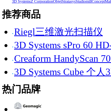
3D Systems
Z Corporation
Objet
Stratasys
Studiomill
Concept
Mak
推荐商品
Riegl三维激光扫描仪
3D Systems sPro 6
Creaform HandySc
3D Systems Cube 
热门品牌