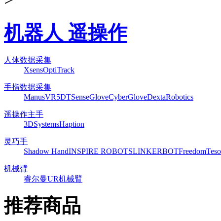
机器人 遥操作
人体数据采集
Xsens
OptiTrack
手指数据采集
ManusVR
5DT
SenseGlove
CyberGlove
DextaRobotics
遥操作主手
3DSystems
Haption
灵巧手
Shadow Hand
INSPIRE ROBOTS
LINKERBOT
Freedom
Teso
机械臂
睿尔曼
UR机械臂
推荐商品