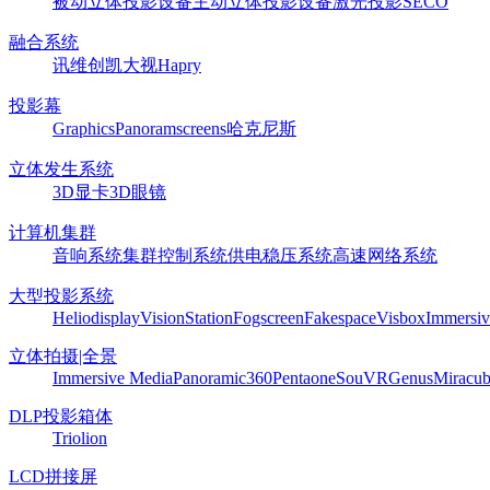
被动立体投影设备
主动立体投影设备
激光投影
SECO
融合系统
讯维
创凯
大视
Hapry
投影幕
Graphics
Panoram
screens
哈克尼斯
立体发生系统
3D显卡
3D眼镜
计算机集群
音响系统
集群控制系统
供电稳压系统
高速网络系统
大型投影系统
Heliodisplay
VisionStation
Fogscreen
Fakespace
Visbox
Immersiv
立体拍摄|全景
Immersive Media
Panoramic360
Pentaone
SouVR
Genus
Miracu
DLP投影箱体
Triolion
LCD拼接屏