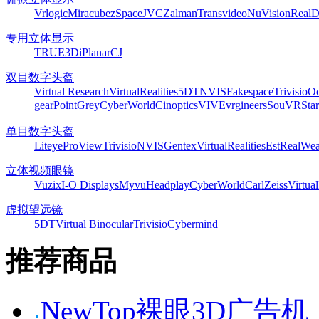
Vrlogic
Miracube
zSpace
JVC
Zalman
Transvideo
NuVision
Real
专用立体显示
TRUE3Di
Planar
CJ
双目数字头盔
Virtual Research
VirtualRealities
5DT
NVIS
Fakespace
Trivisio
Oc
gear
PointGrey
CyberWorld
Cinoptics
VIVE
vrgineers
SouVR
Sta
单目数字头盔
Liteye
ProView
Trivisio
NVIS
Gentex
VirtualRealities
Est
RealWea
立体视频眼镜
Vuzix
I-O Displays
Myvu
Headplay
CyberWorld
CarlZeiss
Virtual
虚拟望远镜
5DT
Virtual Binocular
Trivisio
Cybermind
推荐商品
NewTop裸眼3D广告机