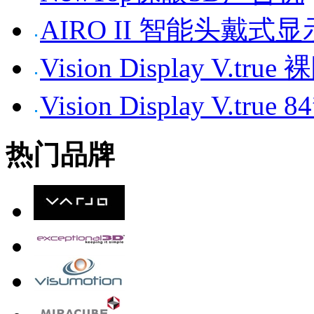
AIRO II 智能头戴式
Vision Display V.tr
Vision Display V.t
热门品牌