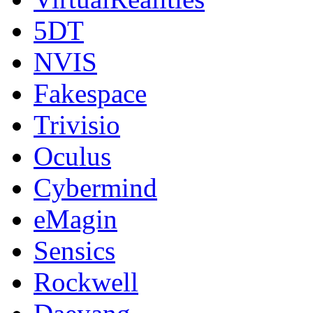
5DT
NVIS
Fakespace
Trivisio
Oculus
Cybermind
eMagin
Sensics
Rockwell