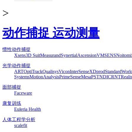
>
动作捕捉 运动测量
惯性动作捕捉
Xsens
3D Suit
Measurand
Synertial
Ascension
VMSENS
Noitom
光学动作捕捉
ART
OptiTrack
Qualisys
Vicon
InterSense
XDprod
Standard
Worl
Systems
MotionAnalysis
PrimeSense
Mesa
PST
NDI
CRNT
Reali
面部捕捉
Faceware
康复训练
Euleria Health
人体工程学分析
scalefit