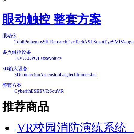
眼动触控 整套方案
眼动仪
Tobii
Polhemus
SR Research
EyeTech
ASL
SmartEye
SMI
Mango
多点触控设备
TOUCO
PQLabs
evoluce
3D输入设备
3Dconnexion
Ascension
Logitech
Immersion
整套方案
Cyberith
ESEEVR
SouVR
推荐商品
VR校园消防演练系统