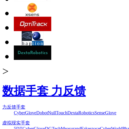
>
数据手套 力反馈
力反馈手套
CyberGlove
Dobot
NullTouch
DextaRobotics
SenseGlove
虚拟现实手套
5DT
CyberGlove
DGTech
Measurand
Fakespace
CyberWorld
Pha