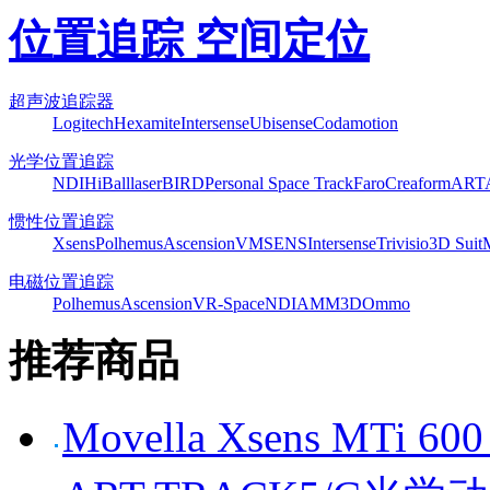
位置追踪 空间定位
超声波追踪器
Logitech
Hexamite
Intersense
Ubisense
Codamotion
光学位置追踪
NDI
HiBall
laserBIRD
Personal Space Track
Faro
Creaform
ART
惯性位置追踪
Xsens
Polhemus
Ascension
VMSENS
Intersense
Trivisio
3D Suit
电磁位置追踪
Polhemus
Ascension
VR-Space
NDI
AMM3D
Ommo
推荐商品
Movella Xsens MT