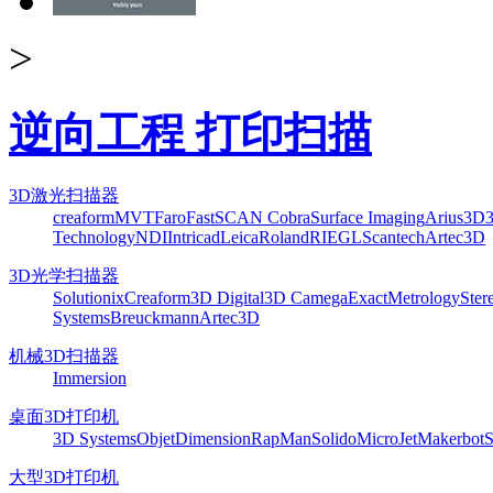
>
逆向工程 打印扫描
3D激光扫描器
creaform
MVT
Faro
FastSCAN Cobra
Surface Imaging
Arius3D
Technology
NDI
Intricad
Leica
Roland
RIEGL
Scantech
Artec3D
3D光学扫描器
Solutionix
Creaform
3D Digital
3D Camega
ExactMetrology
Ster
Systems
Breuckmann
Artec3D
机械3D扫描器
Immersion
桌面3D打印机
3D Systems
Objet
Dimension
RapMan
Solido
MicroJet
Makerbot
S
大型3D打印机