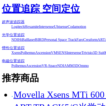
位置追踪 空间定位
超声波追踪器
Logitech
Hexamite
Intersense
Ubisense
Codamotion
光学位置追踪
NDI
HiBall
laserBIRD
Personal Space Track
Faro
Creaform
ART
惯性位置追踪
Xsens
Polhemus
Ascension
VMSENS
Intersense
Trivisio
3D Suit
电磁位置追踪
Polhemus
Ascension
VR-Space
NDI
AMM3D
Ommo
推荐商品
Movella Xsens MT