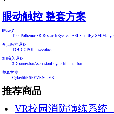
眼动触控 整套方案
眼动仪
Tobii
Polhemus
SR Research
EyeTech
ASL
SmartEye
SMI
Mango
多点触控设备
TOUCO
PQLabs
evoluce
3D输入设备
3Dconnexion
Ascension
Logitech
Immersion
整套方案
Cyberith
ESEEVR
SouVR
推荐商品
VR校园消防演练系统