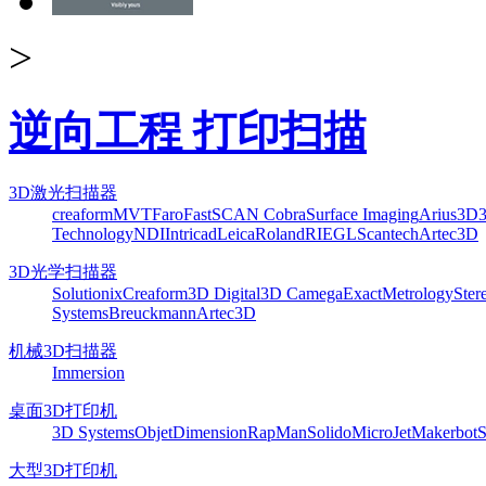
>
逆向工程 打印扫描
3D激光扫描器
creaform
MVT
Faro
FastSCAN Cobra
Surface Imaging
Arius3D
Technology
NDI
Intricad
Leica
Roland
RIEGL
Scantech
Artec3D
3D光学扫描器
Solutionix
Creaform
3D Digital
3D Camega
ExactMetrology
Ster
Systems
Breuckmann
Artec3D
机械3D扫描器
Immersion
桌面3D打印机
3D Systems
Objet
Dimension
RapMan
Solido
MicroJet
Makerbot
S
大型3D打印机