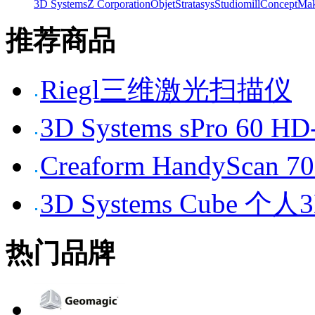
3D Systems
Z Corporation
Objet
Stratasys
Studiomill
Concept
Mak
推荐商品
Riegl三维激光扫描仪
3D Systems sPro 6
Creaform HandySc
3D Systems Cube 
热门品牌