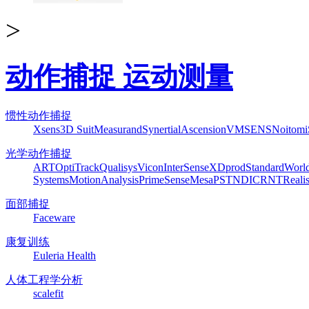
>
动作捕捉 运动测量
惯性动作捕捉
Xsens
3D Suit
Measurand
Synertial
Ascension
VMSENS
Noitom
光学动作捕捉
ART
OptiTrack
Qualisys
Vicon
InterSense
XDprod
Standard
Worl
Systems
MotionAnalysis
PrimeSense
Mesa
PST
NDI
CRNT
Reali
面部捕捉
Faceware
康复训练
Euleria Health
人体工程学分析
scalefit