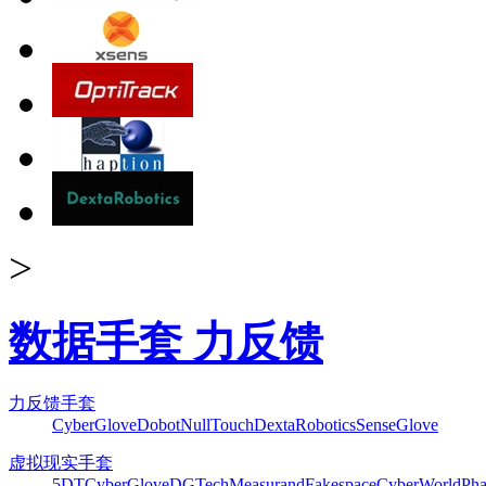
>
数据手套 力反馈
力反馈手套
CyberGlove
Dobot
NullTouch
DextaRobotics
SenseGlove
虚拟现实手套
5DT
CyberGlove
DGTech
Measurand
Fakespace
CyberWorld
Pha