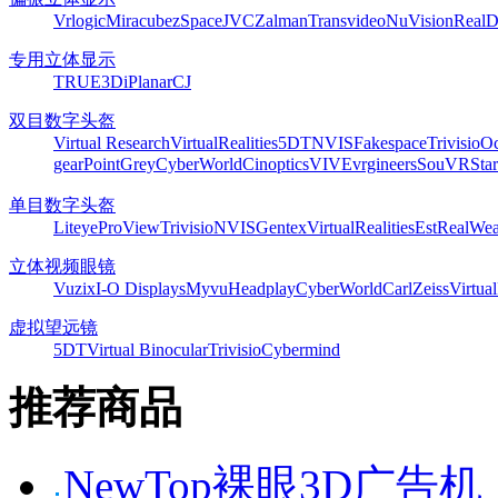
Vrlogic
Miracube
zSpace
JVC
Zalman
Transvideo
NuVision
Real
专用立体显示
TRUE3Di
Planar
CJ
双目数字头盔
Virtual Research
VirtualRealities
5DT
NVIS
Fakespace
Trivisio
Oc
gear
PointGrey
CyberWorld
Cinoptics
VIVE
vrgineers
SouVR
Sta
单目数字头盔
Liteye
ProView
Trivisio
NVIS
Gentex
VirtualRealities
Est
RealWea
立体视频眼镜
Vuzix
I-O Displays
Myvu
Headplay
CyberWorld
CarlZeiss
Virtual
虚拟望远镜
5DT
Virtual Binocular
Trivisio
Cybermind
推荐商品
NewTop裸眼3D广告机