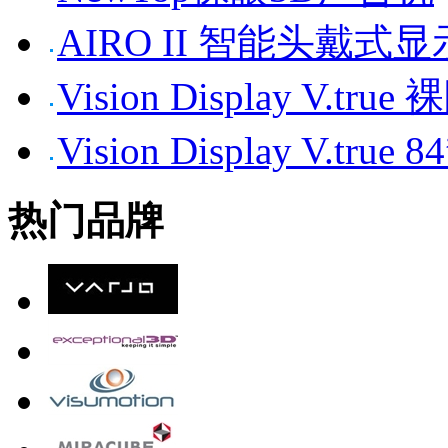
AIRO II 智能头戴式
Vision Display V.tr
Vision Display V.t
热门品牌