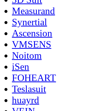
Measurand
Synertial
Ascension
VMSENS
Noitom
iSen
FOHEART
Teslasuit
huayrd