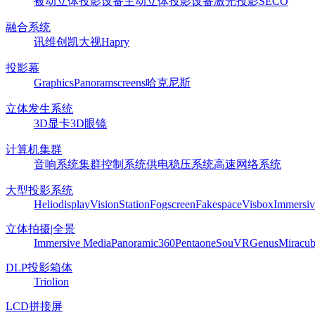
被动立体投影设备
主动立体投影设备
激光投影
SECO
融合系统
讯维
创凯
大视
Hapry
投影幕
Graphics
Panoram
screens
哈克尼斯
立体发生系统
3D显卡
3D眼镜
计算机集群
音响系统
集群控制系统
供电稳压系统
高速网络系统
大型投影系统
Heliodisplay
VisionStation
Fogscreen
Fakespace
Visbox
Immersiv
立体拍摄|全景
Immersive Media
Panoramic360
Pentaone
SouVR
Genus
Miracu
DLP投影箱体
Triolion
LCD拼接屏