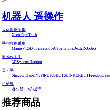
机器人 遥操作
人体数据采集
Xsens
OptiTrack
手指数据采集
ManusVR
5DT
SenseGlove
CyberGlove
DextaRobotics
遥操作主手
3DSystems
Haption
灵巧手
Shadow Hand
INSPIRE ROBOTS
LINKERBOT
Freedom
Teso
机械臂
睿尔曼
UR机械臂
推荐商品