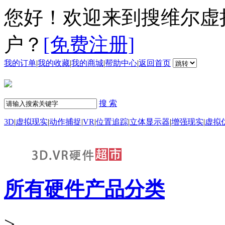
您好！欢迎来到搜维尔虚
户？
[免费注册]
我的订单
|
我的收藏
|
我的商城
|
帮助中心
|
返回首页
搜 索
3D
|
虚拟现实
|
动作捕捉
|
VR
|
位置追踪
|
立体显示器
|
增强现实
|
虚拟
所有硬件产品分类
>