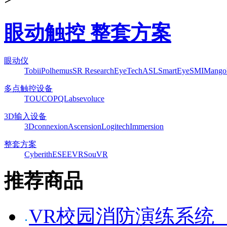
眼动触控 整套方案
眼动仪
Tobii
Polhemus
SR Research
EyeTech
ASL
SmartEye
SMI
Mango
多点触控设备
TOUCO
PQLabs
evoluce
3D输入设备
3Dconnexion
Ascension
Logitech
Immersion
整套方案
Cyberith
ESEEVR
SouVR
推荐商品
VR校园消防演练系统