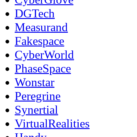
DGTech
Measurand
Fakespace
CyberWorld
PhaseSpace
Wonstar
Peregrine
Synertial
VirtualRealities