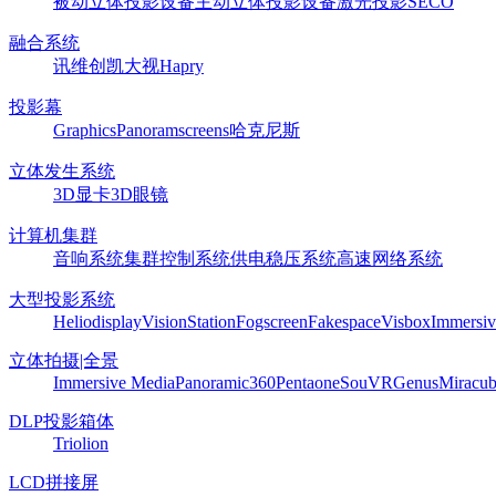
被动立体投影设备
主动立体投影设备
激光投影
SECO
融合系统
讯维
创凯
大视
Hapry
投影幕
Graphics
Panoram
screens
哈克尼斯
立体发生系统
3D显卡
3D眼镜
计算机集群
音响系统
集群控制系统
供电稳压系统
高速网络系统
大型投影系统
Heliodisplay
VisionStation
Fogscreen
Fakespace
Visbox
Immersiv
立体拍摄|全景
Immersive Media
Panoramic360
Pentaone
SouVR
Genus
Miracu
DLP投影箱体
Triolion
LCD拼接屏