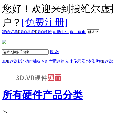
您好！欢迎来到搜维尔虚
户？
[免费注册]
我的订单
|
我的收藏
|
我的商城
|
帮助中心
|
返回首页
搜 索
3D
|
虚拟现实
|
动作捕捉
|
VR
|
位置追踪
|
立体显示器
|
增强现实
|
虚拟
所有硬件产品分类
>