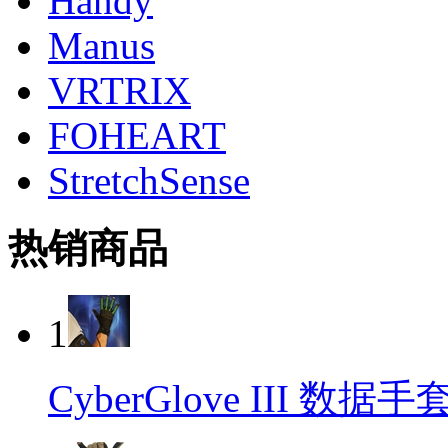
Handy
Manus
VRTRIX
FOHEART
StretchSense
热销商品
1
CyberGlove III 数据手