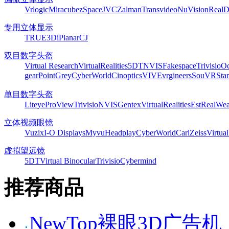
Vrlogic
Miracube
zSpace
JVC
Zalman
Transvideo
NuVision
Real
专用立体显示
TRUE3Di
Planar
CJ
双目数字头盔
Virtual Research
VirtualRealities
5DT
NVIS
Fakespace
Trivisio
Oc
gear
PointGrey
CyberWorld
Cinoptics
VIVE
vrgineers
SouVR
Sta
单目数字头盔
Liteye
ProView
Trivisio
NVIS
Gentex
VirtualRealities
Est
RealWea
立体视频眼镜
Vuzix
I-O Displays
Myvu
Headplay
CyberWorld
CarlZeiss
Virtual
虚拟望远镜
5DT
Virtual Binocular
Trivisio
Cybermind
推荐商品
NewTop裸眼3D广告机