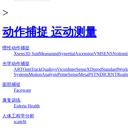
>
动作捕捉 运动测量
惯性动作捕捉
Xsens
3D Suit
Measurand
Synertial
Ascension
VMSENS
Noitom
光学动作捕捉
ART
OptiTrack
Qualisys
Vicon
InterSense
XDprod
Standard
Worl
Systems
MotionAnalysis
PrimeSense
Mesa
PST
NDI
CRNT
Reali
面部捕捉
Faceware
康复训练
Euleria Health
人体工程学分析
scalefit