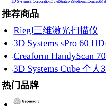
3D Systems
Z Corporation
Objet
Stratasys
Studiomill
Concept
Mak
推荐商品
Riegl三维激光扫描仪
3D Systems sPro 6
Creaform HandySc
3D Systems Cube 
热门品牌