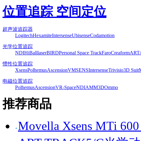
位置追踪 空间定位
超声波追踪器
Logitech
Hexamite
Intersense
Ubisense
Codamotion
光学位置追踪
NDI
HiBall
laserBIRD
Personal Space Track
Faro
Creaform
ART
惯性位置追踪
Xsens
Polhemus
Ascension
VMSENS
Intersense
Trivisio
3D Suit
电磁位置追踪
Polhemus
Ascension
VR-Space
NDI
AMM3D
Ommo
推荐商品
Movella Xsens MT