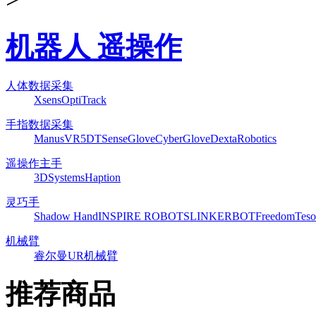
机器人 遥操作
人体数据采集
Xsens
OptiTrack
手指数据采集
ManusVR
5DT
SenseGlove
CyberGlove
DextaRobotics
遥操作主手
3DSystems
Haption
灵巧手
Shadow Hand
INSPIRE ROBOTS
LINKERBOT
Freedom
Teso
机械臂
睿尔曼
UR机械臂
推荐商品