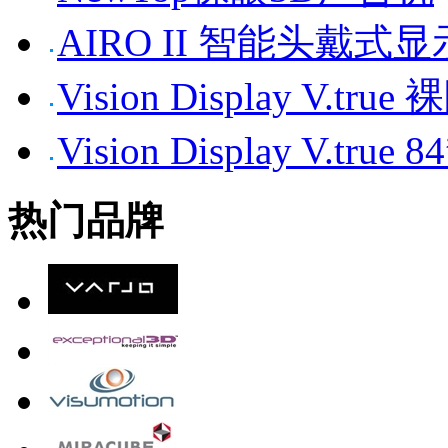
AIRO II 智能头戴式
Vision Display V.tr
Vision Display V.t
热门品牌