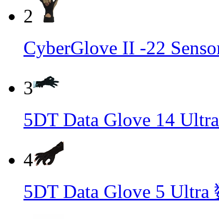
2
CyberGlove II -22 Se
3
5DT Data Glove 14 U
4
5DT Data Glove 5 Ul