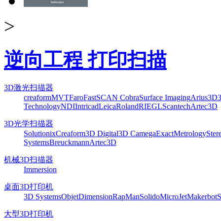
>
逆向工程 打印扫描
3D激光扫描器
creaform
MVT
Faro
FastSCAN Cobra
Surface Imaging
Arius3D
Technology
NDI
Intricad
Leica
Roland
RIEGL
Scantech
Artec3D
3D光学扫描器
Solutionix
Creaform
3D Digital
3D Camega
ExactMetrology
Ster
Systems
Breuckmann
Artec3D
机械3D扫描器
Immersion
桌面3D打印机
3D Systems
Objet
Dimension
RapMan
Solido
MicroJet
Makerbot
S
大型3D打印机