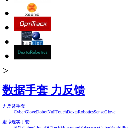
>
数据手套 力反馈
力反馈手套
CyberGlove
Dobot
NullTouch
DextaRobotics
SenseGlove
虚拟现实手套
5DT
CyberGlove
DGTech
Measurand
Fakespace
CyberWorld
Pha