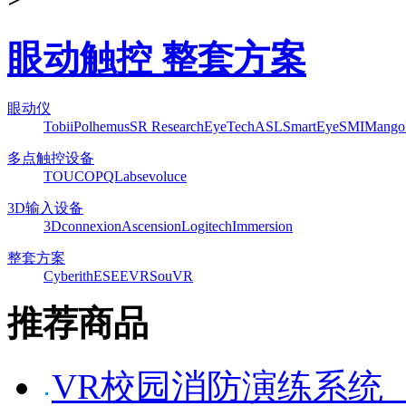
眼动触控 整套方案
眼动仪
Tobii
Polhemus
SR Research
EyeTech
ASL
SmartEye
SMI
Mango
多点触控设备
TOUCO
PQLabs
evoluce
3D输入设备
3Dconnexion
Ascension
Logitech
Immersion
整套方案
Cyberith
ESEEVR
SouVR
推荐商品
VR校园消防演练系统