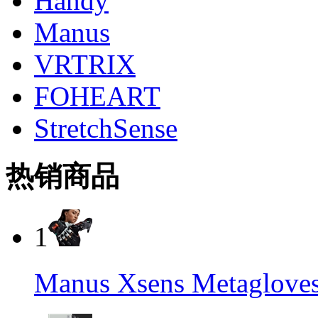
Handy
Manus
VRTRIX
FOHEART
StretchSense
热销商品
1
Manus Xsens Metag