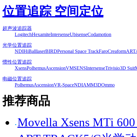
位置追踪 空间定位
超声波追踪器
Logitech
Hexamite
Intersense
Ubisense
Codamotion
光学位置追踪
NDI
HiBall
laserBIRD
Personal Space Track
Faro
Creaform
ART
惯性位置追踪
Xsens
Polhemus
Ascension
VMSENS
Intersense
Trivisio
3D Suit
电磁位置追踪
Polhemus
Ascension
VR-Space
NDI
AMM3D
Ommo
推荐商品
Movella Xsens MT