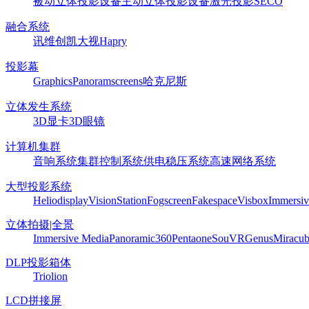
被动立体投影设备
主动立体投影设备
激光投影
SECO
融合系统
讯维
创凯
大视
Hapry
投影幕
Graphics
Panoram
screens
哈克尼斯
立体发生系统
3D显卡
3D眼镜
计算机集群
音响系统
集群控制系统
供电稳压系统
高速网络系统
大型投影系统
Heliodisplay
VisionStation
Fogscreen
Fakespace
Visbox
Immersiv
立体拍摄|全景
Immersive Media
Panoramic360
Pentaone
SouVR
Genus
Miracu
DLP投影箱体
Triolion
LCD拼接屏