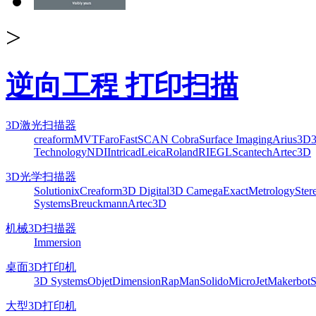
>
逆向工程 打印扫描
3D激光扫描器
creaform
MVT
Faro
FastSCAN Cobra
Surface Imaging
Arius3D
Technology
NDI
Intricad
Leica
Roland
RIEGL
Scantech
Artec3D
3D光学扫描器
Solutionix
Creaform
3D Digital
3D Camega
ExactMetrology
Ster
Systems
Breuckmann
Artec3D
机械3D扫描器
Immersion
桌面3D打印机
3D Systems
Objet
Dimension
RapMan
Solido
MicroJet
Makerbot
S
大型3D打印机