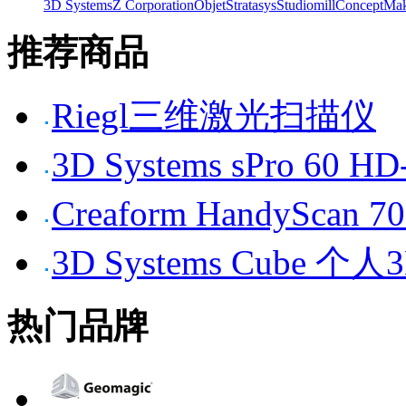
3D Systems
Z Corporation
Objet
Stratasys
Studiomill
Concept
Mak
推荐商品
Riegl三维激光扫描仪
3D Systems sPro 6
Creaform HandySc
3D Systems Cube 
热门品牌