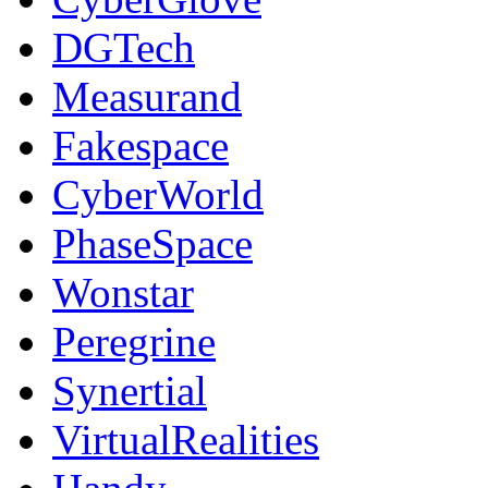
DGTech
Measurand
Fakespace
CyberWorld
PhaseSpace
Wonstar
Peregrine
Synertial
VirtualRealities