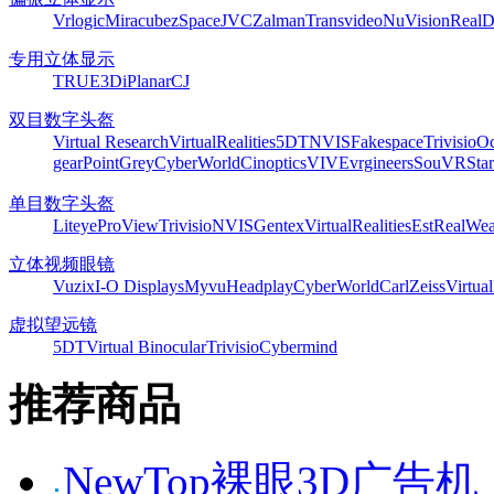
Vrlogic
Miracube
zSpace
JVC
Zalman
Transvideo
NuVision
Real
专用立体显示
TRUE3Di
Planar
CJ
双目数字头盔
Virtual Research
VirtualRealities
5DT
NVIS
Fakespace
Trivisio
Oc
gear
PointGrey
CyberWorld
Cinoptics
VIVE
vrgineers
SouVR
Sta
单目数字头盔
Liteye
ProView
Trivisio
NVIS
Gentex
VirtualRealities
Est
RealWea
立体视频眼镜
Vuzix
I-O Displays
Myvu
Headplay
CyberWorld
CarlZeiss
Virtual
虚拟望远镜
5DT
Virtual Binocular
Trivisio
Cybermind
推荐商品
NewTop裸眼3D广告机