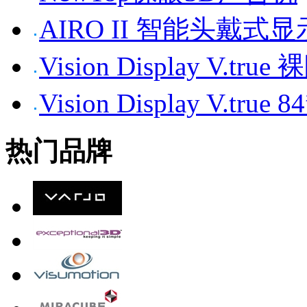
AIRO II 智能头戴式
Vision Display V.tr
Vision Display V.t
热门品牌