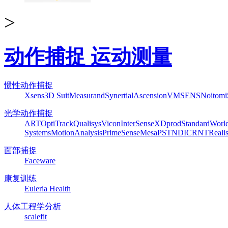
>
动作捕捉 运动测量
惯性动作捕捉
Xsens
3D Suit
Measurand
Synertial
Ascension
VMSENS
Noitom
光学动作捕捉
ART
OptiTrack
Qualisys
Vicon
InterSense
XDprod
Standard
Worl
Systems
MotionAnalysis
PrimeSense
Mesa
PST
NDI
CRNT
Reali
面部捕捉
Faceware
康复训练
Euleria Health
人体工程学分析
scalefit