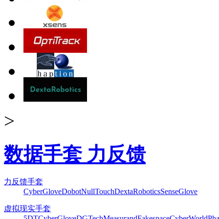
>
数据手套 力反馈
力反馈手套
CyberGlove
Dobot
NullTouch
DextaRobotics
SenseGlove
虚拟现实手套
5DT
CyberGlove
DGTech
Measurand
Fakespace
CyberWorld
Pha