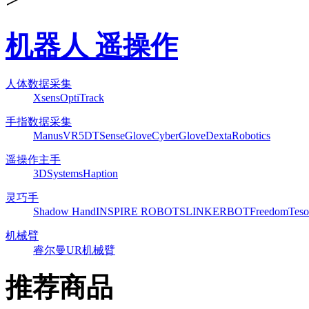
机器人 遥操作
人体数据采集
Xsens
OptiTrack
手指数据采集
ManusVR
5DT
SenseGlove
CyberGlove
DextaRobotics
遥操作主手
3DSystems
Haption
灵巧手
Shadow Hand
INSPIRE ROBOTS
LINKERBOT
Freedom
Teso
机械臂
睿尔曼
UR机械臂
推荐商品