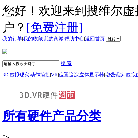
您好！欢迎来到搜维尔虚
户？
[免费注册]
我的订单
|
我的收藏
|
我的商城
|
帮助中心
|
返回首页
搜 索
3D
|
虚拟现实
|
动作捕捉
|
VR
|
位置追踪
|
立体显示器
|
增强现实
|
虚拟
所有硬件产品分类
>