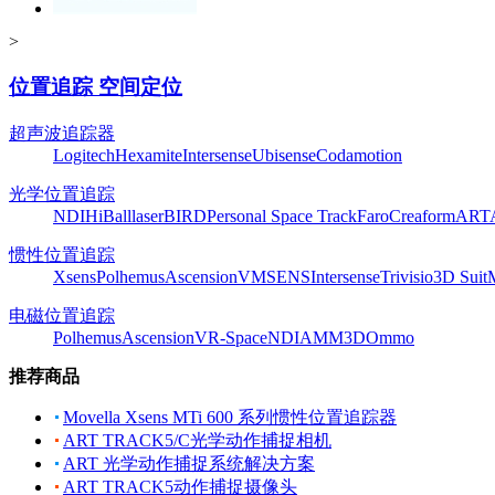
>
位置追踪 空间定位
超声波追踪器
Logitech
Hexamite
Intersense
Ubisense
Codamotion
光学位置追踪
NDI
HiBall
laserBIRD
Personal Space Track
Faro
Creaform
ART
惯性位置追踪
Xsens
Polhemus
Ascension
VMSENS
Intersense
Trivisio
3D Suit
电磁位置追踪
Polhemus
Ascension
VR-Space
NDI
AMM3D
Ommo
推荐商品
Movella Xsens MTi 600 系列惯性位置追踪器
ART TRACK5/C光学动作捕捉相机
ART 光学动作捕捉系统解决方案
ART TRACK5动作捕捉摄像头