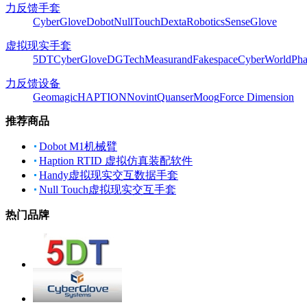
力反馈手套
CyberGlove
Dobot
NullTouch
DextaRobotics
SenseGlove
虚拟现实手套
5DT
CyberGlove
DGTech
Measurand
Fakespace
CyberWorld
Pha
力反馈设备
Geomagic
HAPTION
Novint
Quanser
Moog
Force Dimension
推荐商品
Dobot M1机械臂
Haption RTID 虚拟仿真装配软件
Handy虚拟现实交互数据手套
Null Touch虚拟现实交互手套
热门品牌