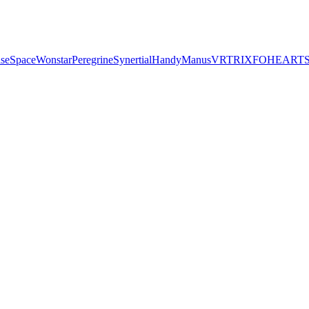
seSpace
Wonstar
Peregrine
Synertial
Handy
Manus
VRTRIX
FOHEART
S