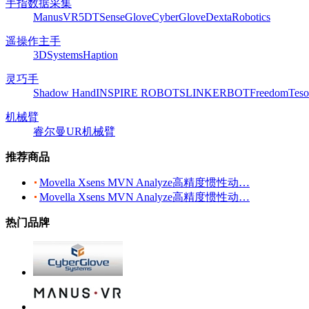
手指数据采集
ManusVR
5DT
SenseGlove
CyberGlove
DextaRobotics
遥操作主手
3DSystems
Haption
灵巧手
Shadow Hand
INSPIRE ROBOTS
LINKERBOT
Freedom
Teso
机械臂
睿尔曼
UR机械臂
推荐商品
Movella Xsens MVN Analyze高精度惯性动…
Movella Xsens MVN Analyze高精度惯性动…
热门品牌