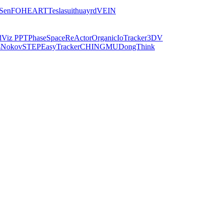
iSen
FOHEART
Teslasuit
huayrd
VEIN
dViz PPT
PhaseSpace
ReActor
Organic
IoTracker
3DV
s
Nokov
STEP
EasyTracker
CHINGMU
DongThink