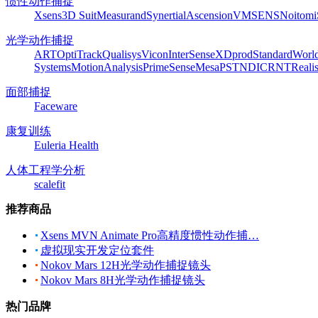
惯性动作捕捉
Xsens
3D Suit
Measurand
Synertial
Ascension
VMSENS
Noitom
光学动作捕捉
ART
OptiTrack
Qualisys
Vicon
InterSense
XDprod
Standard
Worl
Systems
MotionAnalysis
PrimeSense
Mesa
PST
NDI
CRNT
Reali
面部捕捉
Faceware
康复训练
Euleria Health
人体工程学分析
scalefit
推荐商品
Xsens MVN Animate Pro高精度惯性动作捕…
虚拟现实开发定位套件
Nokov Mars 12H光学动作捕捉镜头
Nokov Mars 8H光学动作捕捉镜头
热门品牌