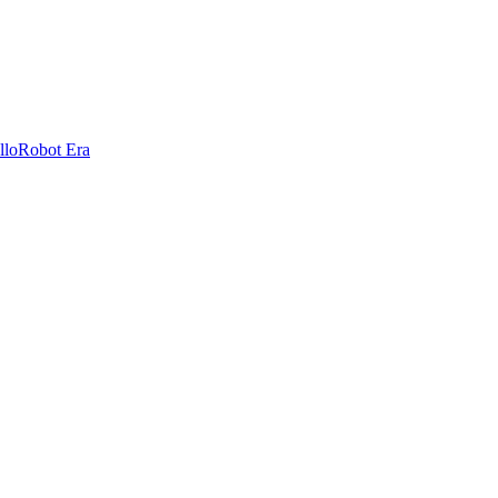
llo
Robot Era