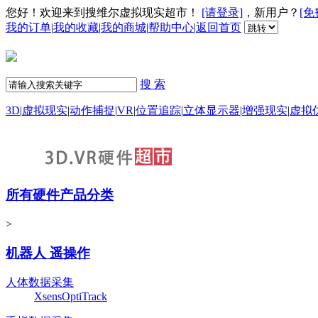
您好！欢迎来到搜维尔虚拟现实超市！
[请登录]
，新用户？
[免
我的订单
|
我的收藏
|
我的商城
|
帮助中心
|
返回首页
搜 索
3D
|
虚拟现实
|
动作捕捉
|
VR
|
位置追踪
|
立体显示器
|
增强现实
|
虚拟
所有硬件产品分类
>
机器人 遥操作
人体数据采集
Xsens
OptiTrack