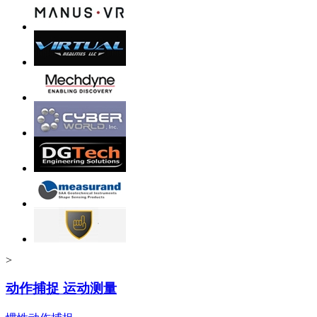
>
动作捕捉 运动测量