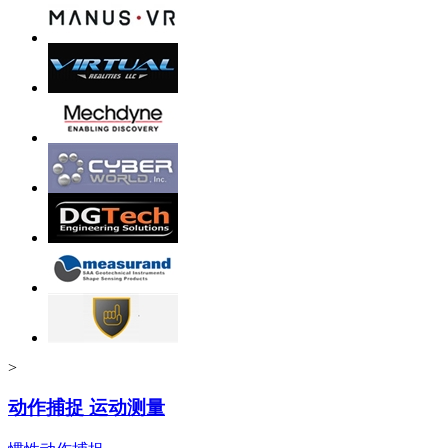
>
动作捕捉 运动测量