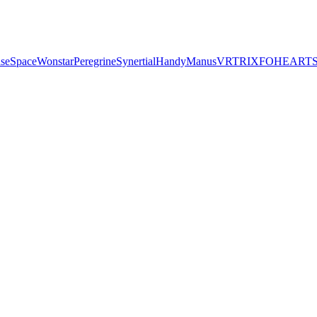
seSpace
Wonstar
Peregrine
Synertial
Handy
Manus
VRTRIX
FOHEART
S