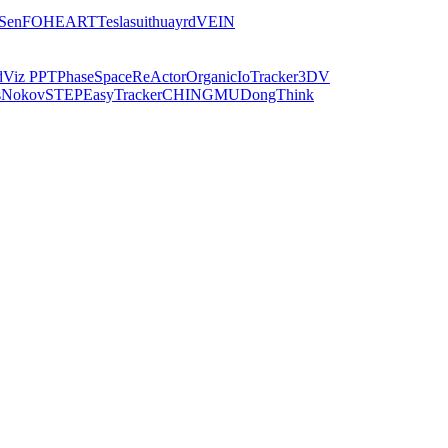
iSen
FOHEART
Teslasuit
huayrd
VEIN
dViz PPT
PhaseSpace
ReActor
Organic
IoTracker
3DV
s
Nokov
STEP
EasyTracker
CHINGMU
DongThink