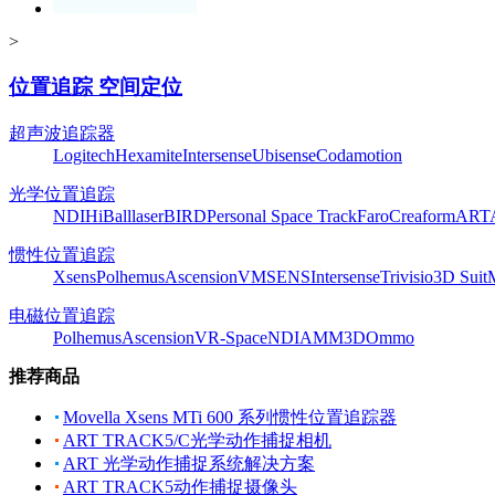
>
位置追踪 空间定位
超声波追踪器
Logitech
Hexamite
Intersense
Ubisense
Codamotion
光学位置追踪
NDI
HiBall
laserBIRD
Personal Space Track
Faro
Creaform
ART
惯性位置追踪
Xsens
Polhemus
Ascension
VMSENS
Intersense
Trivisio
3D Suit
电磁位置追踪
Polhemus
Ascension
VR-Space
NDI
AMM3D
Ommo
推荐商品
Movella Xsens MTi 600 系列惯性位置追踪器
ART TRACK5/C光学动作捕捉相机
ART 光学动作捕捉系统解决方案
ART TRACK5动作捕捉摄像头