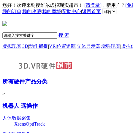
您好！欢迎来到搜维尔虚拟现实超市！
[请登录]
，新用户？
[免
我的订单
|
我的收藏
|
我的商城
|
帮助中心
|
返回首页
搜 索
虚拟现实
|
3D
|
动作捕捉
|
VR
|
位置追踪
|
立体显示器
|
增强现实
|
虚拟
所有硬件产品分类
>
机器人 遥操作
人体数据采集
Xsens
OptiTrack