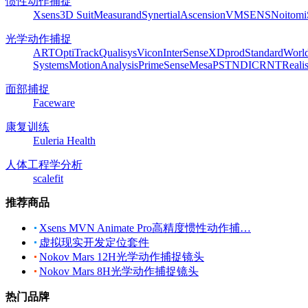
惯性动作捕捉
Xsens
3D Suit
Measurand
Synertial
Ascension
VMSENS
Noitom
光学动作捕捉
ART
OptiTrack
Qualisys
Vicon
InterSense
XDprod
Standard
Worl
Systems
MotionAnalysis
PrimeSense
Mesa
PST
NDI
CRNT
Reali
面部捕捉
Faceware
康复训练
Euleria Health
人体工程学分析
scalefit
推荐商品
Xsens MVN Animate Pro高精度惯性动作捕…
虚拟现实开发定位套件
Nokov Mars 12H光学动作捕捉镜头
Nokov Mars 8H光学动作捕捉镜头
热门品牌