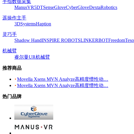
手指数据采集
ManusVR
5DT
SenseGlove
CyberGlove
DextaRobotics
遥操作主手
3DSystems
Haption
灵巧手
Shadow Hand
INSPIRE ROBOTS
LINKERBOT
Freedom
Teso
机械臂
睿尔曼
UR机械臂
推荐商品
Movella Xsens MVN Analyze高精度惯性动…
Movella Xsens MVN Analyze高精度惯性动…
热门品牌