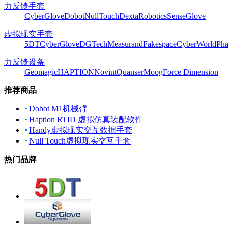
力反馈手套
CyberGlove
Dobot
NullTouch
DextaRobotics
SenseGlove
虚拟现实手套
5DT
CyberGlove
DGTech
Measurand
Fakespace
CyberWorld
Pha
力反馈设备
Geomagic
HAPTION
Novint
Quanser
Moog
Force Dimension
推荐商品
Dobot M1机械臂
Haption RTID 虚拟仿真装配软件
Handy虚拟现实交互数据手套
Null Touch虚拟现实交互手套
热门品牌