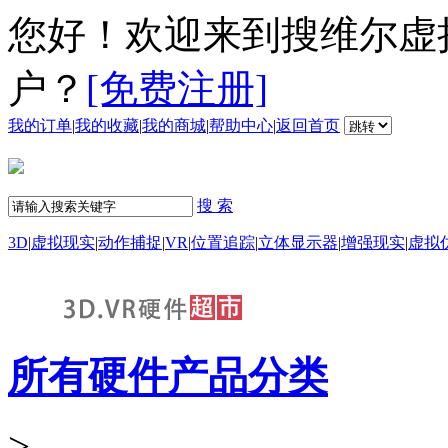
您好！欢迎来到搜维尔虚
户？
[免费注册]
我的订单
|
我的收藏
|
我的商城
|
帮助中心
|
返回首页
搜 索
3D
|
虚拟现实
|
动作捕捉
|
VR
|
位置追踪
|
立体显示器
|
增强现实
|
虚拟
所有硬件产品分类
>