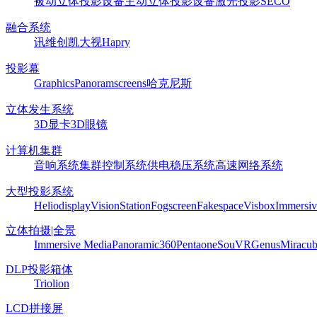
被动立体投影设备
主动立体投影设备
激光投影
SECO
融合系统
讯维
创凯
大视
Hapry
投影幕
Graphics
Panoram
screens
哈克尼斯
立体发生系统
3D显卡
3D眼镜
计算机集群
音响系统
集群控制系统
供电稳压系统
高速网络系统
大型投影系统
Heliodisplay
VisionStation
Fogscreen
Fakespace
Visbox
Immersiv
立体拍摄|全景
Immersive Media
Panoramic360
Pentaone
SouVR
Genus
Miracu
DLP投影箱体
Triolion
LCD拼接屏