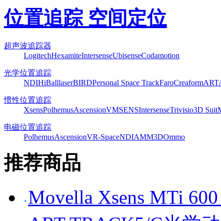
位置追踪 空间定位
超声波追踪器
Logitech
Hexamite
Intersense
Ubisense
Codamotion
光学位置追踪
NDI
HiBall
laserBIRD
Personal Space Track
Faro
Creaform
ART
惯性位置追踪
Xsens
Polhemus
Ascension
VMSENS
Intersense
Trivisio
3D Suit
电磁位置追踪
Polhemus
Ascension
VR-Space
NDI
AMM3D
Ommo
推荐商品
Movella Xsens MT