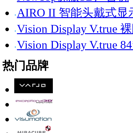
AIRO II 智能头戴式
Vision Display V.tr
Vision Display V.t
热门品牌