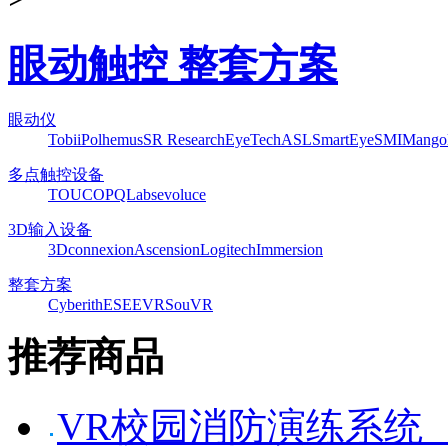
眼动触控 整套方案
眼动仪
Tobii
Polhemus
SR Research
EyeTech
ASL
SmartEye
SMI
Mango
多点触控设备
TOUCO
PQLabs
evoluce
3D输入设备
3Dconnexion
Ascension
Logitech
Immersion
整套方案
Cyberith
ESEEVR
SouVR
推荐商品
VR校园消防演练系统