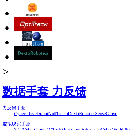
>
数据手套 力反馈
力反馈手套
CyberGlove
Dobot
NullTouch
DextaRobotics
SenseGlove
虚拟现实手套
5DT
CyberGlove
DGTech
Measurand
Fakespace
CyberWorld
Pha