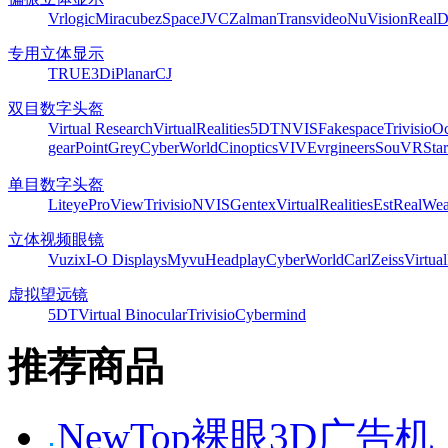
Vrlogic
Miracube
zSpace
JVC
Zalman
Transvideo
NuVision
Real
专用立体显示
TRUE3Di
Planar
CJ
双目数字头盔
Virtual Research
VirtualRealities
5DT
NVIS
Fakespace
Trivisio
Oc
gear
PointGrey
CyberWorld
Cinoptics
VIVE
vrgineers
SouVR
Sta
单目数字头盔
Liteye
ProView
Trivisio
NVIS
Gentex
VirtualRealities
Est
RealWea
立体视频眼镜
Vuzix
I-O Displays
Myvu
Headplay
CyberWorld
CarlZeiss
Virtual
虚拟望远镜
5DT
Virtual Binocular
Trivisio
Cybermind
推荐商品
NewTop裸眼3D广告机