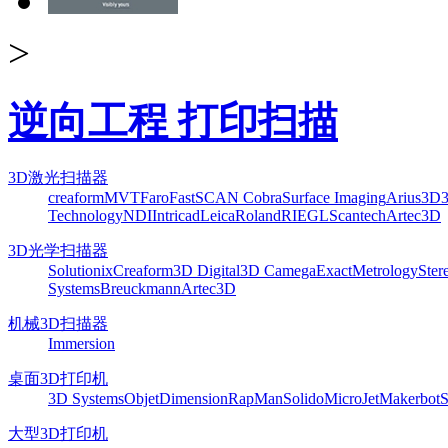
>
逆向工程 打印扫描
3D激光扫描器
creaform
MVT
Faro
FastSCAN Cobra
Surface Imaging
Arius3D
Technology
NDI
Intricad
Leica
Roland
RIEGL
Scantech
Artec3D
3D光学扫描器
Solutionix
Creaform
3D Digital
3D Camega
ExactMetrology
Ster
Systems
Breuckmann
Artec3D
机械3D扫描器
Immersion
桌面3D打印机
3D Systems
Objet
Dimension
RapMan
Solido
MicroJet
Makerbot
S
大型3D打印机