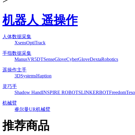
机器人 遥操作
人体数据采集
Xsens
OptiTrack
手指数据采集
ManusVR
5DT
SenseGlove
CyberGlove
DextaRobotics
遥操作主手
3DSystems
Haption
灵巧手
Shadow Hand
INSPIRE ROBOTS
LINKERBOT
Freedom
Teso
机械臂
睿尔曼
UR机械臂
推荐商品