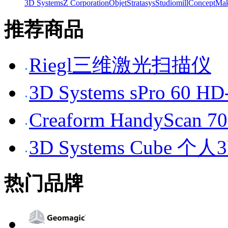
3D Systems
Z Corporation
Objet
Stratasys
Studiomill
Concept
Mak
推荐商品
Riegl三维激光扫描仪
3D Systems sPro 6
Creaform HandySc
3D Systems Cube 
热门品牌