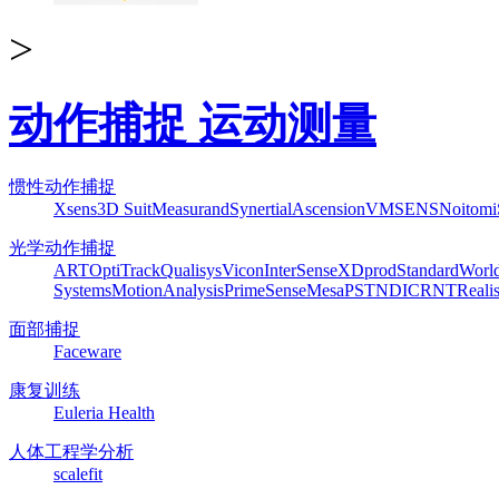
>
动作捕捉 运动测量
惯性动作捕捉
Xsens
3D Suit
Measurand
Synertial
Ascension
VMSENS
Noitom
光学动作捕捉
ART
OptiTrack
Qualisys
Vicon
InterSense
XDprod
Standard
Worl
Systems
MotionAnalysis
PrimeSense
Mesa
PST
NDI
CRNT
Reali
面部捕捉
Faceware
康复训练
Euleria Health
人体工程学分析
scalefit