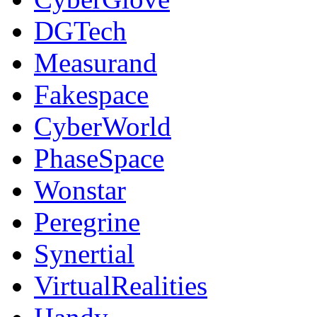
DGTech
Measurand
Fakespace
CyberWorld
PhaseSpace
Wonstar
Peregrine
Synertial
VirtualRealities