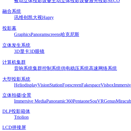
被动立体投影设备
主动立体投影设备
激光投影
SECO
融合系统
讯维
创凯
大视
Hapry
投影幕
Graphics
Panoram
screens
哈克尼斯
立体发生系统
3D显卡
3D眼镜
计算机集群
音响系统
集群控制系统
供电稳压系统
高速网络系统
大型投影系统
Heliodisplay
VisionStation
Fogscreen
Fakespace
Visbox
Immersiv
立体拍摄|全景
Immersive Media
Panoramic360
Pentaone
SouVR
Genus
Miracu
DLP投影箱体
Triolion
LCD拼接屏