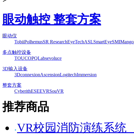
眼动触控 整套方案
眼动仪
Tobii
Polhemus
SR Research
EyeTech
ASL
SmartEye
SMI
Mango
多点触控设备
TOUCO
PQLabs
evoluce
3D输入设备
3Dconnexion
Ascension
Logitech
Immersion
整套方案
Cyberith
ESEEVR
SouVR
推荐商品
VR校园消防演练系统