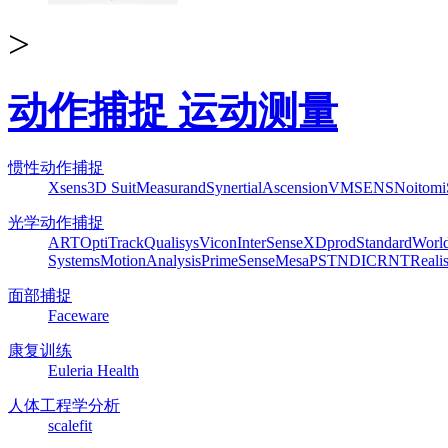
>
动作捕捉 运动测量
惯性动作捕捉
Xsens
3D Suit
Measurand
Synertial
Ascension
VMSENS
Noitom
光学动作捕捉
ART
OptiTrack
Qualisys
Vicon
InterSense
XDprod
Standard
Worl
Systems
MotionAnalysis
PrimeSense
Mesa
PST
NDI
CRNT
Reali
面部捕捉
Faceware
康复训练
Euleria Health
人体工程学分析
scalefit