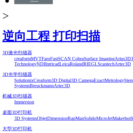
>
逆向工程 打印扫描
3D激光扫描器
creaform
MVT
Faro
FastSCAN Cobra
Surface Imaging
Arius3D
Technology
NDI
Intricad
Leica
Roland
RIEGL
Scantech
Artec3D
3D光学扫描器
Solutionix
Creaform
3D Digital
3D Camega
ExactMetrology
Ster
Systems
Breuckmann
Artec3D
机械3D扫描器
Immersion
桌面3D打印机
3D Systems
Objet
Dimension
RapMan
Solido
MicroJet
Makerbot
S
大型3D打印机