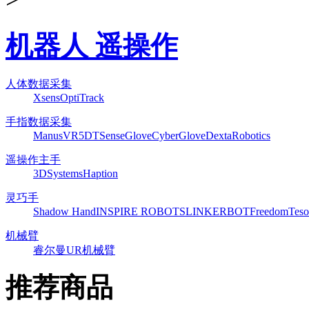
机器人 遥操作
人体数据采集
Xsens
OptiTrack
手指数据采集
ManusVR
5DT
SenseGlove
CyberGlove
DextaRobotics
遥操作主手
3DSystems
Haption
灵巧手
Shadow Hand
INSPIRE ROBOTS
LINKERBOT
Freedom
Teso
机械臂
睿尔曼
UR机械臂
推荐商品