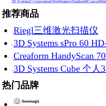
3D Systems
Z Corporation
Objet
Stratasys
Studiomill
Concept
Mak
推荐商品
Riegl三维激光扫描仪
3D Systems sPro 6
Creaform HandySc
3D Systems Cube 
热门品牌