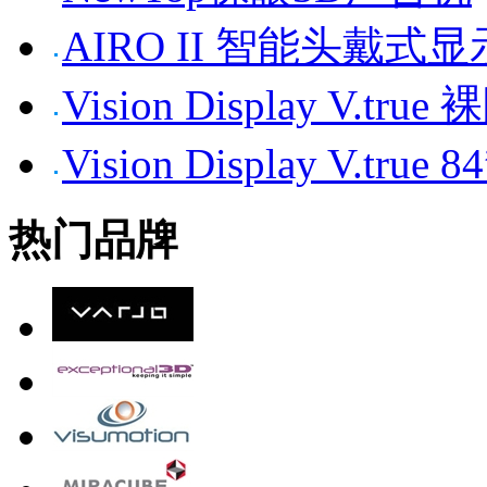
AIRO II 智能头戴式
Vision Display V.tr
Vision Display V.t
热门品牌