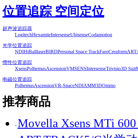
位置追踪 空间定位
超声波追踪器
Logitech
Hexamite
Intersense
Ubisense
Codamotion
光学位置追踪
NDI
HiBall
laserBIRD
Personal Space Track
Faro
Creaform
ART
惯性位置追踪
Xsens
Polhemus
Ascension
VMSENS
Intersense
Trivisio
3D Suit
电磁位置追踪
Polhemus
Ascension
VR-Space
NDI
AMM3D
Ommo
推荐商品
Movella Xsens MT