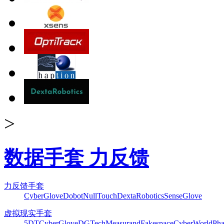
>
数据手套 力反馈
力反馈手套
CyberGlove
Dobot
NullTouch
DextaRobotics
SenseGlove
虚拟现实手套
5DT
CyberGlove
DGTech
Measurand
Fakespace
CyberWorld
Pha