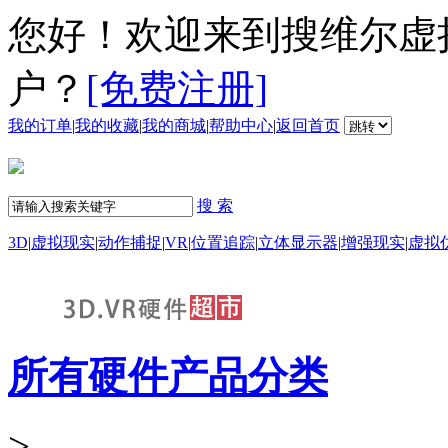
您好！欢迎来到搜维尔虚
户？
[免费注册]
我的订单
|
我的收藏
|
我的商城
|
帮助中心
|
返回首页
搜 索
3D
|
虚拟现实
|
动作捕捉
|
VR
|
位置追踪
|
立体显示器
|
增强现实
|
虚拟
所有硬件产品分类
>