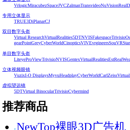
Vrlogic
Miracube
zSpace
JVC
Zalman
Transvideo
NuVision
Real
专用立体显示
TRUE3Di
Planar
CJ
双目数字头盔
Virtual Research
VirtualRealities
5DT
NVIS
Fakespace
Trivisio
Oc
gear
PointGrey
CyberWorld
Cinoptics
VIVE
vrgineers
SouVR
Sta
单目数字头盔
Liteye
ProView
Trivisio
NVIS
Gentex
VirtualRealities
Est
RealWea
立体视频眼镜
Vuzix
I-O Displays
Myvu
Headplay
CyberWorld
CarlZeiss
Virtual
虚拟望远镜
5DT
Virtual Binocular
Trivisio
Cybermind
推荐商品
NewTop裸眼3D广告机