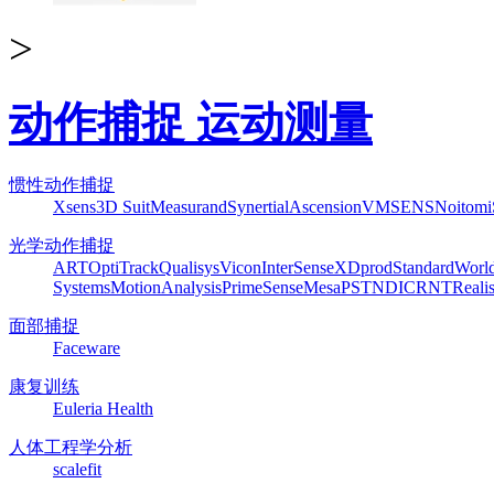
>
动作捕捉 运动测量
惯性动作捕捉
Xsens
3D Suit
Measurand
Synertial
Ascension
VMSENS
Noitom
光学动作捕捉
ART
OptiTrack
Qualisys
Vicon
InterSense
XDprod
Standard
Worl
Systems
MotionAnalysis
PrimeSense
Mesa
PST
NDI
CRNT
Reali
面部捕捉
Faceware
康复训练
Euleria Health
人体工程学分析
scalefit