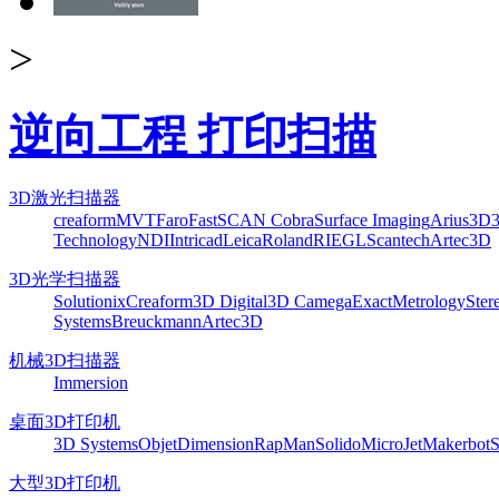
>
逆向工程 打印扫描
3D激光扫描器
creaform
MVT
Faro
FastSCAN Cobra
Surface Imaging
Arius3D
Technology
NDI
Intricad
Leica
Roland
RIEGL
Scantech
Artec3D
3D光学扫描器
Solutionix
Creaform
3D Digital
3D Camega
ExactMetrology
Ster
Systems
Breuckmann
Artec3D
机械3D扫描器
Immersion
桌面3D打印机
3D Systems
Objet
Dimension
RapMan
Solido
MicroJet
Makerbot
S
大型3D打印机