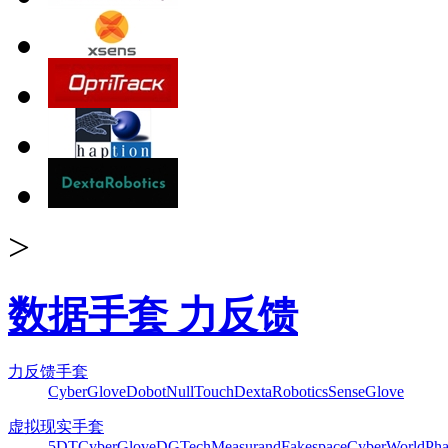
>
数据手套 力反馈
力反馈手套
CyberGlove
Dobot
NullTouch
DextaRobotics
SenseGlove
虚拟现实手套
5DT
CyberGlove
DGTech
Measurand
Fakespace
CyberWorld
Pha