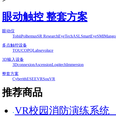
眼动触控 整套方案
眼动仪
Tobii
Polhemus
SR Research
EyeTech
ASL
SmartEye
SMI
Mango
多点触控设备
TOUCO
PQLabs
evoluce
3D输入设备
3Dconnexion
Ascension
Logitech
Immersion
整套方案
Cyberith
ESEEVR
SouVR
推荐商品
VR校园消防演练系统