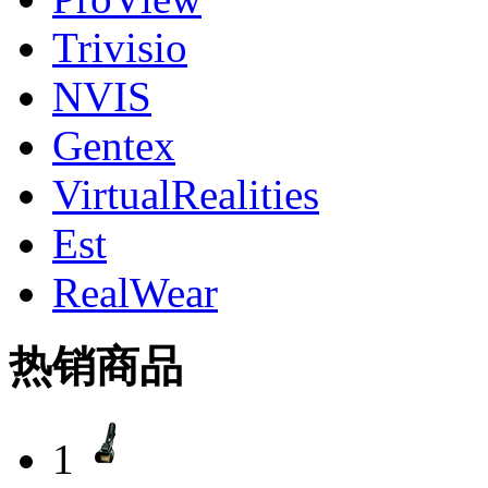
Trivisio
NVIS
Gentex
VirtualRealities
Est
RealWear
热销商品
1