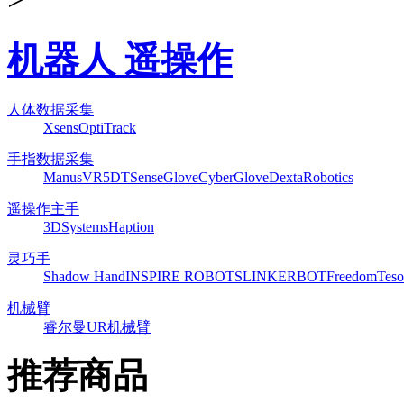
机器人 遥操作
人体数据采集
Xsens
OptiTrack
手指数据采集
ManusVR
5DT
SenseGlove
CyberGlove
DextaRobotics
遥操作主手
3DSystems
Haption
灵巧手
Shadow Hand
INSPIRE ROBOTS
LINKERBOT
Freedom
Teso
机械臂
睿尔曼
UR机械臂
推荐商品