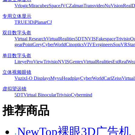
Vrlogic
Miracube
zSpace
JVC
Zalman
Transvideo
NuVision
Real
专用立体显示
TRUE3Di
Planar
CJ
双目数字头盔
Virtual Research
VirtualRealities
5DT
NVIS
Fakespace
Trivisio
Oc
gear
PointGrey
CyberWorld
Cinoptics
VIVE
vrgineers
SouVR
Sta
单目数字头盔
Liteye
ProView
Trivisio
NVIS
Gentex
VirtualRealities
Est
RealWea
立体视频眼镜
Vuzix
I-O Displays
Myvu
Headplay
CyberWorld
CarlZeiss
Virtual
虚拟望远镜
5DT
Virtual Binocular
Trivisio
Cybermind
推荐商品
NewTop裸眼3D广告机