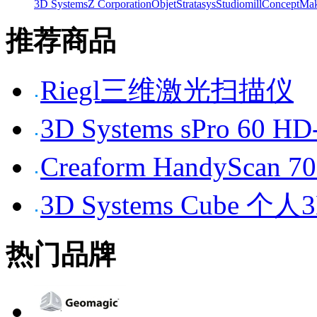
3D Systems
Z Corporation
Objet
Stratasys
Studiomill
Concept
Mak
推荐商品
Riegl三维激光扫描仪
3D Systems sPro 6
Creaform HandySc
3D Systems Cube 
热门品牌