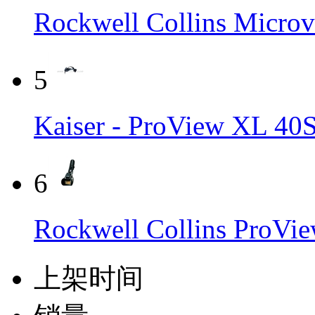
Rockwell Collins M
5
Kaiser - ProView 
6
Rockwell Collins P
上架时间