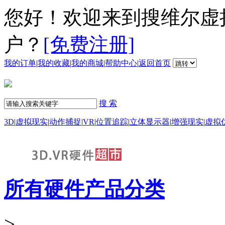
您好！欢迎来到搜维尔虚
户？
[免费注册]
我的订单
|
我的收藏
|
我的商城
|
帮助中心
|
返回首页
搜 索
3D
|
虚拟现实
|
动作捕捉
|
VR
|
位置追踪
|
立体显示器
|
增强现实
|
虚拟
所有硬件产品分类
>