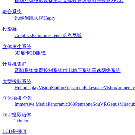
被动立体投影设备
主动立体投影设备
激光投影
SECO
融合系统
讯维
创凯
大视
Hapry
投影幕
Graphics
Panoram
screens
哈克尼斯
立体发生系统
3D显卡
3D眼镜
计算机集群
音响系统
集群控制系统
供电稳压系统
高速网络系统
大型投影系统
Heliodisplay
VisionStation
Fogscreen
Fakespace
Visbox
Immersiv
立体拍摄|全景
Immersive Media
Panoramic360
Pentaone
SouVR
Genus
Miracu
DLP投影箱体
Triolion
LCD拼接屏