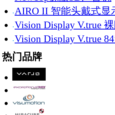
AIRO II 智能头戴式
Vision Display V.tr
Vision Display V.t
热门品牌