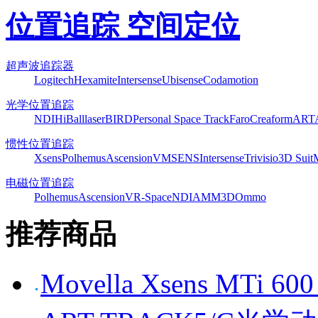
位置追踪 空间定位
超声波追踪器
Logitech
Hexamite
Intersense
Ubisense
Codamotion
光学位置追踪
NDI
HiBall
laserBIRD
Personal Space Track
Faro
Creaform
ART
惯性位置追踪
Xsens
Polhemus
Ascension
VMSENS
Intersense
Trivisio
3D Suit
电磁位置追踪
Polhemus
Ascension
VR-Space
NDI
AMM3D
Ommo
推荐商品
Movella Xsens MT