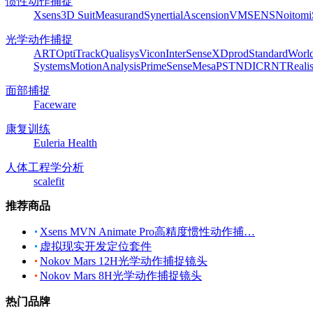
惯性动作捕捉
Xsens
3D Suit
Measurand
Synertial
Ascension
VMSENS
Noitom
光学动作捕捉
ART
OptiTrack
Qualisys
Vicon
InterSense
XDprod
Standard
Worl
Systems
MotionAnalysis
PrimeSense
Mesa
PST
NDI
CRNT
Reali
面部捕捉
Faceware
康复训练
Euleria Health
人体工程学分析
scalefit
推荐商品
Xsens MVN Animate Pro高精度惯性动作捕…
虚拟现实开发定位套件
Nokov Mars 12H光学动作捕捉镜头
Nokov Mars 8H光学动作捕捉镜头
热门品牌