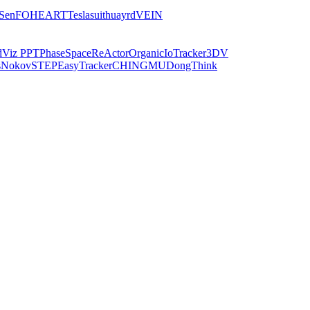
iSen
FOHEART
Teslasuit
huayrd
VEIN
dViz PPT
PhaseSpace
ReActor
Organic
IoTracker
3DV
s
Nokov
STEP
EasyTracker
CHINGMU
DongThink