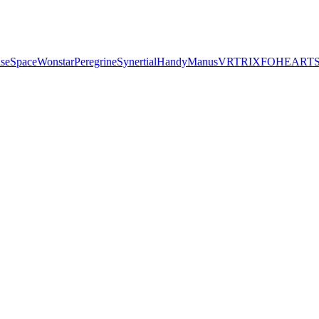
seSpace
Wonstar
Peregrine
Synertial
Handy
Manus
VRTRIX
FOHEART
S