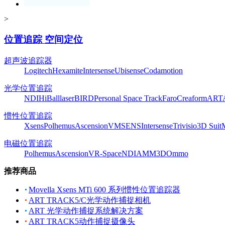
>
位置追踪 空间定位
超声波追踪器
Logitech
Hexamite
Intersense
Ubisense
Codamotion
光学位置追踪
NDI
HiBall
laserBIRD
Personal Space Track
Faro
Creaform
ART
惯性位置追踪
Xsens
Polhemus
Ascension
VMSENS
Intersense
Trivisio
3D Suit
电磁位置追踪
Polhemus
Ascension
VR-Space
NDI
AMM3D
Ommo
推荐商品
Movella Xsens MTi 600 系列惯性位置追踪器
ART TRACK5/C光学动作捕捉相机
ART 光学动作捕捉系统解决方案
ART TRACK5动作捕捉摄像头