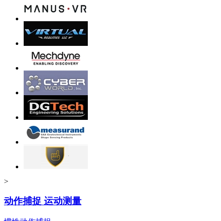
>
动作捕捉 运动测量