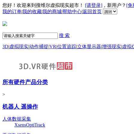
您好！欢迎来到搜维尔虚拟现实超市！
[请登录]
，新用户？
[免
我的订单
|
我的收藏
|
我的商城
|
帮助中心
|
返回首页
搜 索
3D
|
虚拟现实
|
动作捕捉
|
VR
|
位置追踪
|
立体显示器
|
增强现实
|
虚拟
所有硬件产品分类
>
机器人 遥操作
人体数据采集
Xsens
OptiTrack