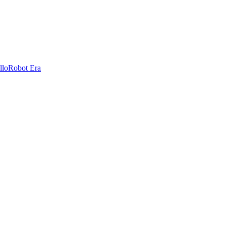
llo
Robot Era