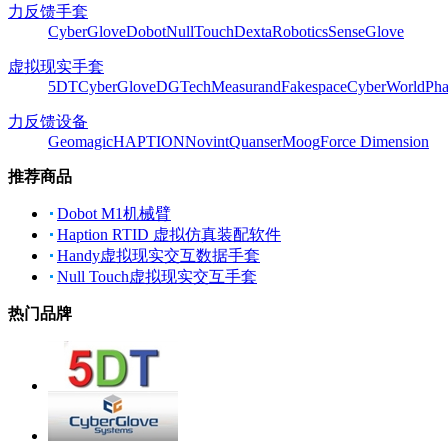
力反馈手套
CyberGlove
Dobot
NullTouch
DextaRobotics
SenseGlove
虚拟现实手套
5DT
CyberGlove
DGTech
Measurand
Fakespace
CyberWorld
Pha
力反馈设备
Geomagic
HAPTION
Novint
Quanser
Moog
Force Dimension
推荐商品
Dobot M1机械臂
Haption RTID 虚拟仿真装配软件
Handy虚拟现实交互数据手套
Null Touch虚拟现实交互手套
热门品牌