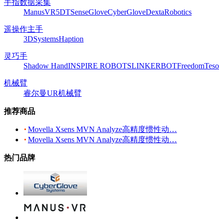
手指数据采集
ManusVR
5DT
SenseGlove
CyberGlove
DextaRobotics
遥操作主手
3DSystems
Haption
灵巧手
Shadow Hand
INSPIRE ROBOTS
LINKERBOT
Freedom
Teso
机械臂
睿尔曼
UR机械臂
推荐商品
Movella Xsens MVN Analyze高精度惯性动…
Movella Xsens MVN Analyze高精度惯性动…
热门品牌