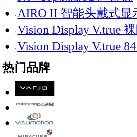
AIRO II 智能头戴式
Vision Display V.tr
Vision Display V.t
热门品牌