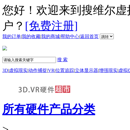
您好！欢迎来到搜维尔虚
户？
[免费注册]
我的订单
|
我的收藏
|
我的商城
|
帮助中心
|
返回首页
搜 索
3D
|
虚拟现实
|
动作捕捉
|
VR
|
位置追踪
|
立体显示器
|
增强现实
|
虚拟
所有硬件产品分类
>