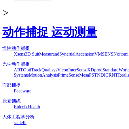
>
动作捕捉 运动测量
惯性动作捕捉
Xsens
3D Suit
Measurand
Synertial
Ascension
VMSENS
Noitom
光学动作捕捉
ART
OptiTrack
Qualisys
Vicon
InterSense
XDprod
Standard
Worl
Systems
MotionAnalysis
PrimeSense
Mesa
PST
NDI
CRNT
Reali
面部捕捉
Faceware
康复训练
Euleria Health
人体工程学分析
scalefit