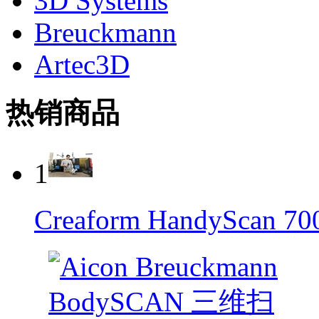
3D Systems
Breuckmann
Artec3D
热销商品
1
Creaform HandySca