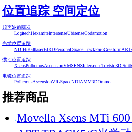
位置追踪 空间定位
超声波追踪器
Logitech
Hexamite
Intersense
Ubisense
Codamotion
光学位置追踪
NDI
HiBall
laserBIRD
Personal Space Track
Faro
Creaform
ART
惯性位置追踪
Xsens
Polhemus
Ascension
VMSENS
Intersense
Trivisio
3D Suit
电磁位置追踪
Polhemus
Ascension
VR-Space
NDI
AMM3D
Ommo
推荐商品
Movella Xsens MT