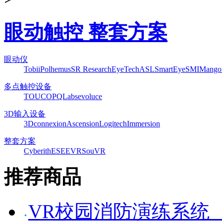
眼动触控 整套方案
眼动仪
Tobii
Polhemus
SR Research
EyeTech
ASL
SmartEye
SMI
Mango
多点触控设备
TOUCO
PQLabs
evoluce
3D输入设备
3Dconnexion
Ascension
Logitech
Immersion
整套方案
Cyberith
ESEEVR
SouVR
推荐商品
VR校园消防演练系统