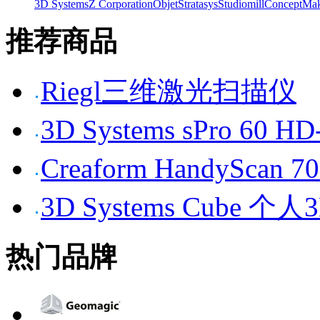
3D Systems
Z Corporation
Objet
Stratasys
Studiomill
Concept
Mak
推荐商品
Riegl三维激光扫描仪
3D Systems sPro 6
Creaform HandySc
3D Systems Cube 
热门品牌