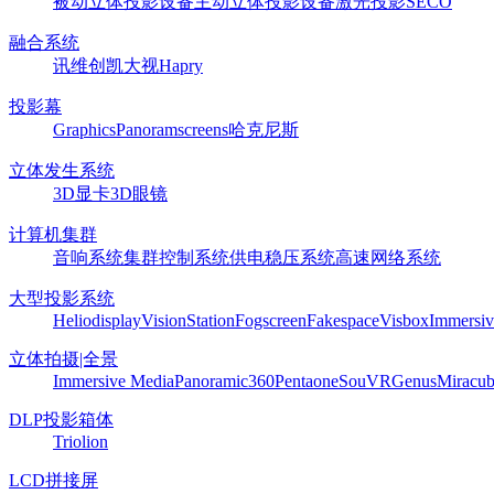
被动立体投影设备
主动立体投影设备
激光投影
SECO
融合系统
讯维
创凯
大视
Hapry
投影幕
Graphics
Panoram
screens
哈克尼斯
立体发生系统
3D显卡
3D眼镜
计算机集群
音响系统
集群控制系统
供电稳压系统
高速网络系统
大型投影系统
Heliodisplay
VisionStation
Fogscreen
Fakespace
Visbox
Immersiv
立体拍摄|全景
Immersive Media
Panoramic360
Pentaone
SouVR
Genus
Miracu
DLP投影箱体
Triolion
LCD拼接屏