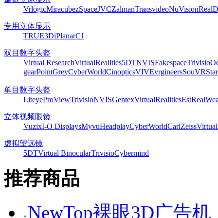
Vrlogic
Miracube
zSpace
JVC
Zalman
Transvideo
NuVision
Real
专用立体显示
TRUE3Di
Planar
CJ
双目数字头盔
Virtual Research
VirtualRealities
5DT
NVIS
Fakespace
Trivisio
Oc
gear
PointGrey
CyberWorld
Cinoptics
VIVE
vrgineers
SouVR
Sta
单目数字头盔
Liteye
ProView
Trivisio
NVIS
Gentex
VirtualRealities
Est
RealWea
立体视频眼镜
Vuzix
I-O Displays
Myvu
Headplay
CyberWorld
CarlZeiss
Virtual
虚拟望远镜
5DT
Virtual Binocular
Trivisio
Cybermind
推荐商品
NewTop裸眼3D广告机