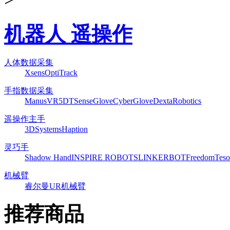
机器人 遥操作
人体数据采集
Xsens
OptiTrack
手指数据采集
ManusVR
5DT
SenseGlove
CyberGlove
DextaRobotics
遥操作主手
3DSystems
Haption
灵巧手
Shadow Hand
INSPIRE ROBOTS
LINKERBOT
Freedom
Teso
机械臂
睿尔曼
UR机械臂
推荐商品