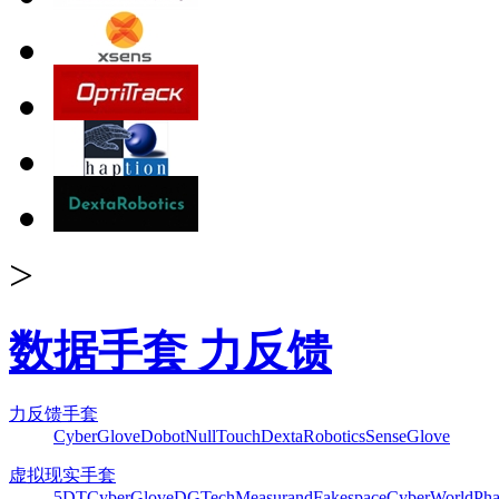
>
数据手套 力反馈
力反馈手套
CyberGlove
Dobot
NullTouch
DextaRobotics
SenseGlove
虚拟现实手套
5DT
CyberGlove
DGTech
Measurand
Fakespace
CyberWorld
Pha