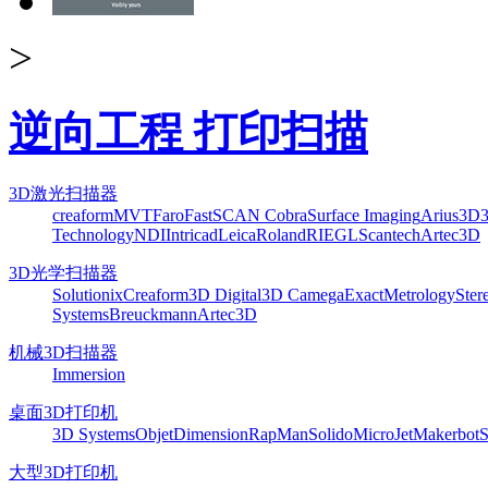
>
逆向工程 打印扫描
3D激光扫描器
creaform
MVT
Faro
FastSCAN Cobra
Surface Imaging
Arius3D
Technology
NDI
Intricad
Leica
Roland
RIEGL
Scantech
Artec3D
3D光学扫描器
Solutionix
Creaform
3D Digital
3D Camega
ExactMetrology
Ster
Systems
Breuckmann
Artec3D
机械3D扫描器
Immersion
桌面3D打印机
3D Systems
Objet
Dimension
RapMan
Solido
MicroJet
Makerbot
S
大型3D打印机