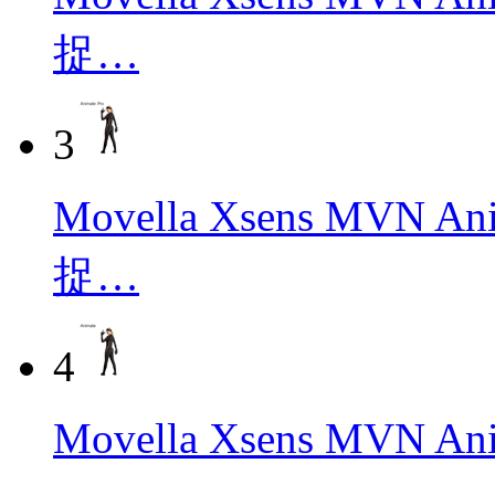
捉…
3
Movella Xsens MVN
捉…
4
Movella Xsens M
…