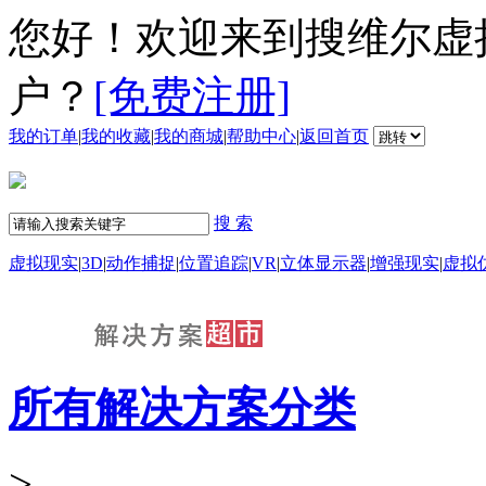
您好！欢迎来到搜维尔虚
户？
[免费注册]
我的订单
|
我的收藏
|
我的商城
|
帮助中心
|
返回首页
搜 索
虚拟现实
|
3D
|
动作捕捉
|
位置追踪
|
VR
|
立体显示器
|
增强现实
|
虚拟
所有解决方案分类
>