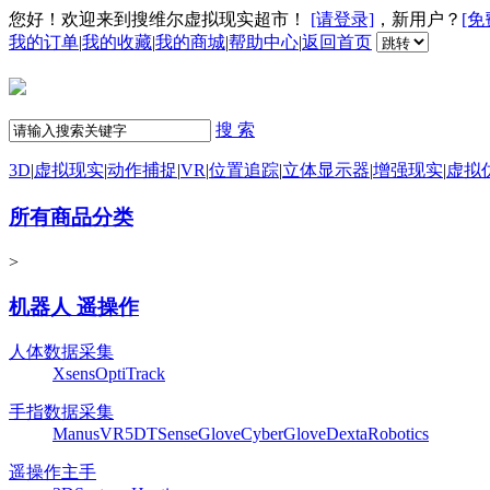
您好！欢迎来到搜维尔虚拟现实超市！
[请登录]
，新用户？
[免
我的订单
|
我的收藏
|
我的商城
|
帮助中心
|
返回首页
搜 索
3D
|
虚拟现实
|
动作捕捉
|
VR
|
位置追踪
|
立体显示器
|
增强现实
|
虚拟
所有商品分类
>
机器人 遥操作
人体数据采集
Xsens
OptiTrack
手指数据采集
ManusVR
5DT
SenseGlove
CyberGlove
DextaRobotics
遥操作主手