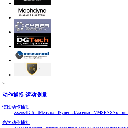
>
动作捕捉 运动测量
惯性动作捕捉
Xsens
3D Suit
Measurand
Synertial
Ascension
VMSENS
Noitom
光学动作捕捉