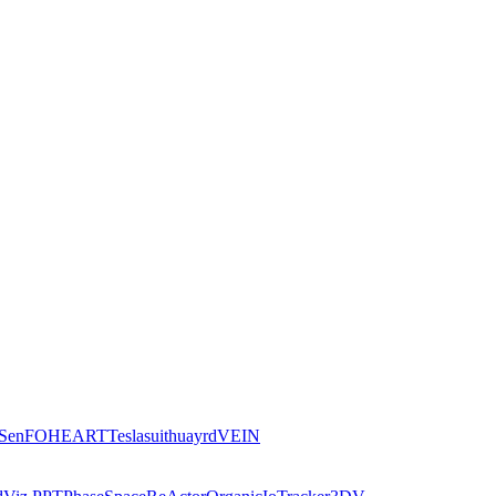
iSen
FOHEART
Teslasuit
huayrd
VEIN