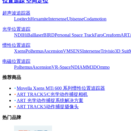
位置追踪 空间定位
超声波追踪器
Logitech
Hexamite
Intersense
Ubisense
Codamotion
光学位置追踪
NDI
HiBall
laserBIRD
Personal Space Track
Faro
Creaform
ART
惯性位置追踪
Xsens
Polhemus
Ascension
VMSENS
Intersense
Trivisio
3D Suit
电磁位置追踪
Polhemus
Ascension
VR-Space
NDI
AMM3D
Ommo
推荐商品
Movella Xsens MTi 600 系列惯性位置追踪器
ART TRACK5/C光学动作捕捉相机
ART 光学动作捕捉系统解决方案
ART TRACK5动作捕捉摄像头
热门品牌