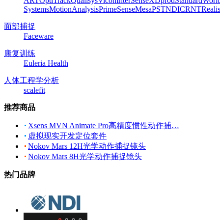
ART
OptiTrack
Qualisys
Vicon
InterSense
XDprod
Standard
Worl
Systems
MotionAnalysis
PrimeSense
Mesa
PST
NDI
CRNT
Reali
面部捕捉
Faceware
康复训练
Euleria Health
人体工程学分析
scalefit
推荐商品
Xsens MVN Animate Pro高精度惯性动作捕…
虚拟现实开发定位套件
Nokov Mars 12H光学动作捕捉镜头
Nokov Mars 8H光学动作捕捉镜头
热门品牌