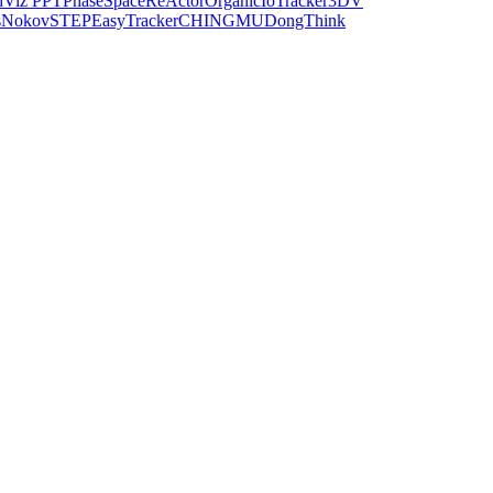
dViz PPT
PhaseSpace
ReActor
Organic
IoTracker
3DV
s
Nokov
STEP
EasyTracker
CHINGMU
DongThink