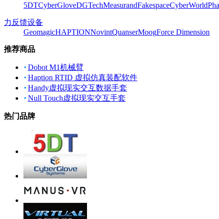
5DT
CyberGlove
DGTech
Measurand
Fakespace
CyberWorld
Pha
力反馈设备
Geomagic
HAPTION
Novint
Quanser
Moog
Force Dimension
推荐商品
Dobot M1机械臂
Haption RTID 虚拟仿真装配软件
Handy虚拟现实交互数据手套
Null Touch虚拟现实交互手套
热门品牌