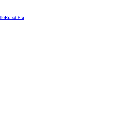
llo
Robot Era