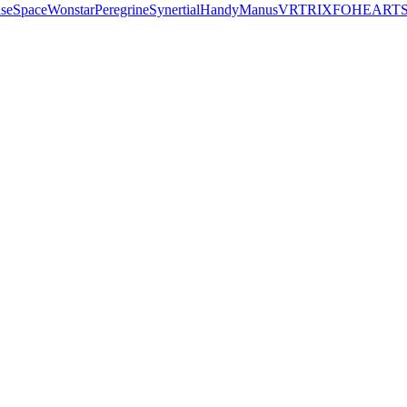
seSpace
Wonstar
Peregrine
Synertial
Handy
Manus
VRTRIX
FOHEART
S