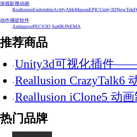
游戏影视动画
Reallusion
Endorphin
Actify
Able
Maxon
EPIC
Unity3D
NewTek
F
动作捕捉软件
Animazoo
PECS
3D Suit
IKINEMA
推荐商品
Unity3d可视化插件——P
Reallusion CrazyTa
Reallusion iClone5
热门品牌