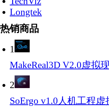
TechViz
Longtek
热销商品
1
MakeReal3D V2.
2
SoErgo v1.0人机工