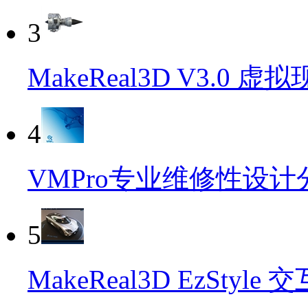
3
MakeReal3D V3.0
4
VMPro专业维修性设
5
MakeReal3D EzSt