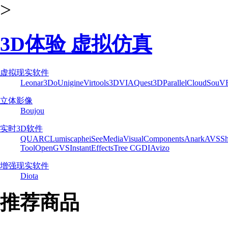
>
3D体验 虚拟仿真
虚拟现实软件
Leonar3Do
Unigine
Virtools
3DVIA
Quest3D
ParallelCloud
SouV
立体影像
Boujou
实时3D软件
QUARC
Lumiscaphe
iSeeMedia
VisualComponents
Anark
AVS
Sh
Tool
OpenGVS
InstantEffects
Tree C
GDI
Avizo
增强现实软件
Diota
推荐商品