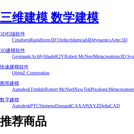
三维建模 数学建模
3D扫描软件
Creaform
Rapidform
3D3
3rdtech
Intricad
4Ddynamics
Artec3D
3D建模软件
Geomagic
Actify
Shade
R2V
Robert McNeel
Metacreations
3D Sys
快速建模软件
Objet
Z Corporation
图形建模
Autodesk
Trimble
Robert McNeel
NewTek
Pixologic
Metacreation
数字建模
Autodesk
PTC
Siemens
Dassault
CAXA
PiXYZ
DeltaCAD
推荐商品