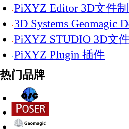
PiXYZ Editor 3D文
3D Systems Geomagi
PiXYZ STUDIO 3D
PiXYZ Plugin 插件
热门品牌