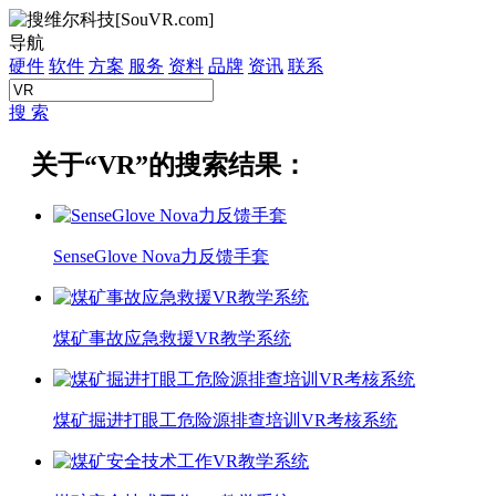
导航
硬件
软件
方案
服务
资料
品牌
资讯
联系
搜 索
关于
“VR”
的搜索结果：
SenseGlove Nova力反馈手套
煤矿事故应急救援VR教学系统
煤矿掘进打眼工危险源排查培训VR考核系统