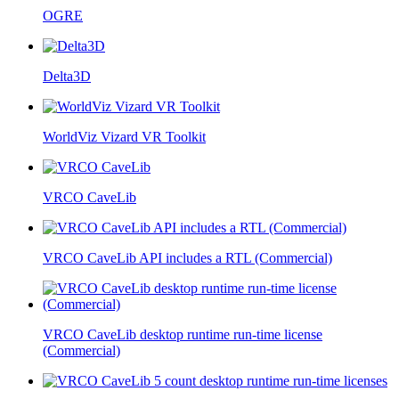
OGRE
Delta3D
WorldViz Vizard VR Toolkit
VRCO CaveLib
VRCO CaveLib API includes a RTL (Commercial)
VRCO CaveLib desktop runtime run-time license
(Commercial)