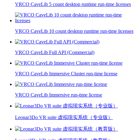
VRCO CaveLib 5 count desktop runtime run-time licenses
VRCO CaveLib 10 count desktop runtime run-time licenses
VRCO CaveLib Full API (Commercial)
VRCO CaveLib Immersive Cluster run-time license
VRCO CaveLib Immersive run-time license
Leonar3Do VR suite 虚拟现实系统（专业版）