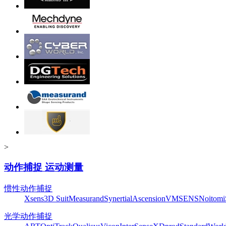
>
动作捕捉 运动测量
惯性动作捕捉
Xsens
3D Suit
Measurand
Synertial
Ascension
VMSENS
Noitom
光学动作捕捉