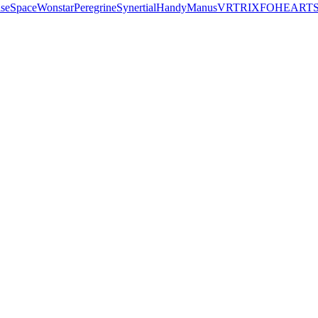
seSpace
Wonstar
Peregrine
Synertial
Handy
Manus
VRTRIX
FOHEART
S