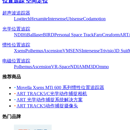
位置追踪 空间定位
超声波追踪器
Logitech
Hexamite
Intersense
Ubisense
Codamotion
光学位置追踪
NDI
HiBall
laserBIRD
Personal Space Track
Faro
Creaform
ART
惯性位置追踪
Xsens
Polhemus
Ascension
VMSENS
Intersense
Trivisio
3D Suit
电磁位置追踪
Polhemus
Ascension
VR-Space
NDI
AMM3D
Ommo
推荐商品
Movella Xsens MTi 600 系列惯性位置追踪器
ART TRACK5/C光学动作捕捉相机
ART 光学动作捕捉系统解决方案
ART TRACK5动作捕捉摄像头
热门品牌