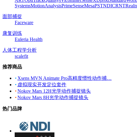
ART
OptiTrack
Qualisys
Vicon
InterSense
XDprod
Standard
Worl
Systems
MotionAnalysis
PrimeSense
Mesa
PST
NDI
CRNT
Reali
面部捕捉
Faceware
康复训练
Euleria Health
人体工程学分析
scalefit
推荐商品
Xsens MVN Animate Pro高精度惯性动作捕…
虚拟现实开发定位套件
Nokov Mars 12H光学动作捕捉镜头
Nokov Mars 8H光学动作捕捉镜头
热门品牌