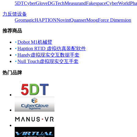
5DT
CyberGlove
DGTech
Measurand
Fakespace
CyberWorld
Pha
力反馈设备
Geomagic
HAPTION
Novint
Quanser
Moog
Force Dimension
推荐商品
Dobot M1机械臂
Haption RTID 虚拟仿真装配软件
Handy虚拟现实交互数据手套
Null Touch虚拟现实交互手套
热门品牌