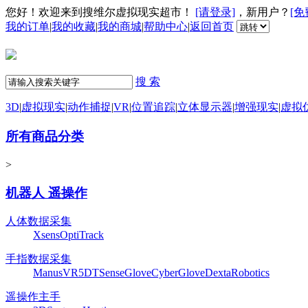
您好！欢迎来到搜维尔虚拟现实超市！
[请登录]
，新用户？
[免
我的订单
|
我的收藏
|
我的商城
|
帮助中心
|
返回首页
搜 索
3D
|
虚拟现实
|
动作捕捉
|
VR
|
位置追踪
|
立体显示器
|
增强现实
|
虚拟
所有商品分类
>
机器人 遥操作
人体数据采集
Xsens
OptiTrack
手指数据采集
ManusVR
5DT
SenseGlove
CyberGlove
DextaRobotics
遥操作主手