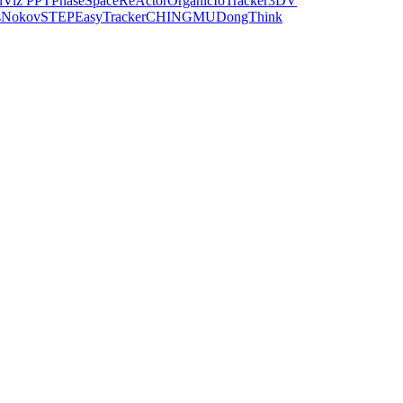
dViz PPT
PhaseSpace
ReActor
Organic
IoTracker
3DV
s
Nokov
STEP
EasyTracker
CHINGMU
DongThink