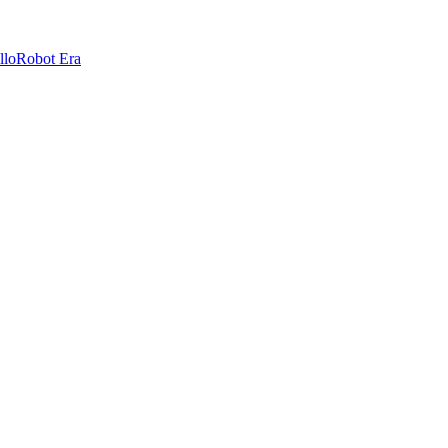
llo
Robot Era