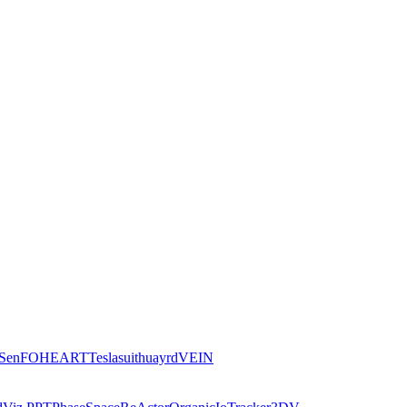
iSen
FOHEART
Teslasuit
huayrd
VEIN